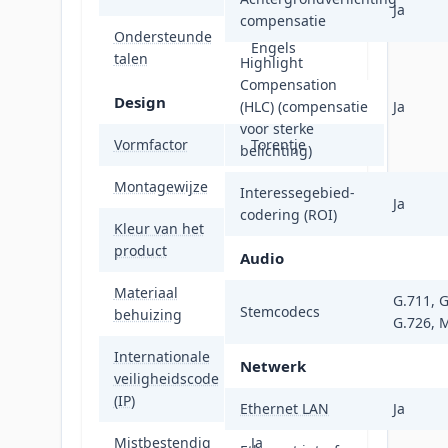
Ja
compensatie
Ondersteunde
Engels
talen
Highlight
Compensation
Design
(HLC) (compensatie
Ja
voor sterke
Vormfactor
Torentje
belichting)
Montagewijze
Plafond/muur
Interessegebied-
Ja
codering (ROI)
Kleur van het
Wit
product
Audio
Materiaal
Polycarbonaat
G.711, 
Stemcodecs
behuizing
(PC)
G.726, 
Internationale
Netwerk
veiligheidscode
IP66
(IP)
Ethernet LAN
Ja
Mistbestendig
Ja