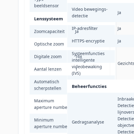
CMOS
beeldsensor
Video bewegings-
Ja
detectie
Lenssysteem
IP-adresfilter
Ja
Zoomcapaciteit
Ja
HTTPS-encryptie
Ja
Optische zoom
32x
Systeemfuncties
Digitale zoom
16x
intelligente
Gezicht
videobewaking
Aantal lenzen
1
(IVS)
Automatisch
Ja
Beheerfuncties
scherpstellen
Inbraakd
Maximum
4,4
Detecti
aperture number
lijnover
Detecti
Minimum
Gedragsanalyse
1,2
objectve
aperture number
Detecti