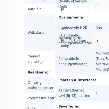
Quality of Service
Ja
(QoS)
Auto-flip
Ja
Opslagmedia
ATW, Auto,
Fluorescerend,
Ingebouwde HDD
Nee
Binnen,
Witbalans
Handmatig,
Geïntegreerde
Ja
Buiten, Sodium
geheugenkaartlezer
lamp
MicroS
Camera
Compatibele
(TransFl
1/3 - 1/30000 s
sluitertijd
geheugenkaarten
MicroS
MicroS
Beeldsensor
Poorten & interfaces
Omvang
25,4 / 2,8 mm (1 /
optische sensor
2.8")
Aantal Ethernet
1
LAN (RJ-45)-poorten
Progressive scan
Ja
Beveiliging
Type