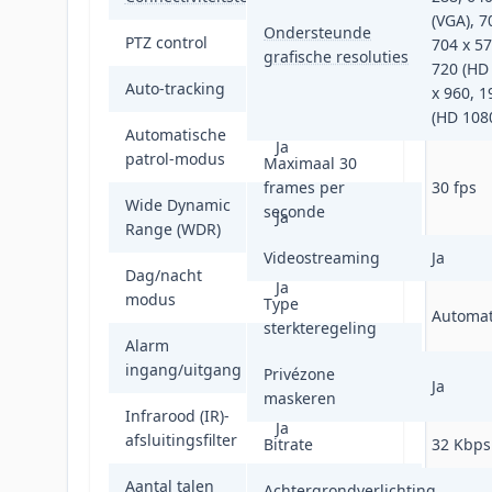
(VGA), 7
Ondersteunde
PTZ control
Ja
704 x 57
grafische resoluties
720 (HD
Auto-tracking
Ja
x 960, 1
(HD 108
Automatische
Ja
patrol-modus
Maximaal 30
frames per
30 fps
Wide Dynamic
seconde
Ja
Range (WDR)
Videostreaming
Ja
Dag/nacht
Ja
modus
Type
Automat
sterkteregeling
Alarm
Ja
ingang/uitgang
Privézone
Ja
maskeren
Infrarood (IR)-
Ja
afsluitingsfilter
Bitrate
32 Kbps
Aantal talen
1
Achtergrondverlichting