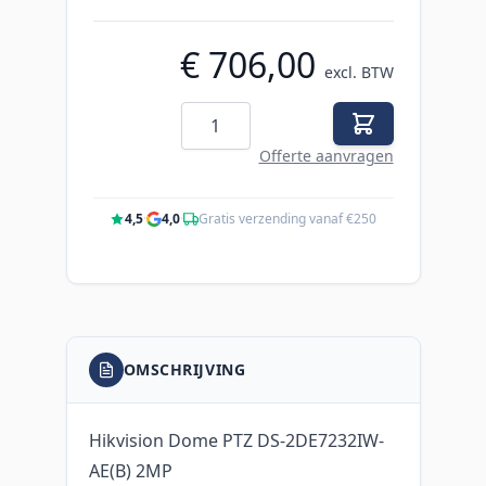
€ 706,00
excl. BTW
Aantal
Offerte aanvragen
4,5
·
4,0
·
Gratis verzending vanaf €250
OMSCHRIJVING
Hikvision Dome PTZ DS-2DE7232IW-
AE(B) 2MP