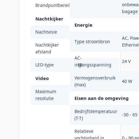
onbewa
Brandpuntbereik
4.8 - 153 mm
bagage
Nachtkijker
Energie
Nachtvisie
Ja
AC, Pow
Type stroombron
Nachtkijker
Ethernet
150 m
afstand
AC-
24 V
LED-type
ingangsspanning
IR
Vermogensverbruik
Video
40 W
(max)
Maximum
1920 x 1080
Eisen aan de omgeving
resolutie
Pixels
Bedrijfstemperatuur
-30 - 65
(T-T)
Relatieve
vochtigheid in
0 - 90 p