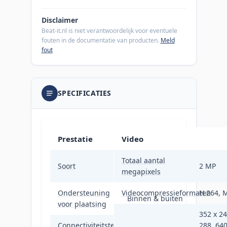
Disclaimer
Beat-it.nl is niet verantwoordelijk voor eventuele
fouten in de documentatie van producten.
Meld
fout
SPECIFICATIES
Prestatie
Video
Totaal aantal
IP-
Soort
2 MP
megapixels
beveiligingscamera
Ondersteuning
Videocompressieformaten
H.264, 
Binnen & buiten
voor plaatsing
352 x 24
Connectiviteitstechnologie
Bedraad
288, 640