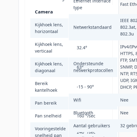
Ethernet interface
Fast Eth
type
Camera
IEEE 802
Kijkhoek lens,
Netwerkstandaard
802.3at,
55.6°
horizontaal
802.3u
Kijkhoek lens,
IPv4/IPv
32.4°
verticaal
HTTPS, 
FTP, SMT
Ondersteunde
Kijkhoek lens,
SNMP, 
63°
netwerkprotocollen
diagonaal
NTP, RTS
UDP, IG
Bereik
-15 - 90°
DHCP, P
kantelhoek
Wifi
Nee
Pan bereik
0 - 360°
Bluetooth
Nee
Pan snelheid
160 °/sec
Aantal gebruikers
32 gebru
Vooringestelde
240 °/sec
snelheid pan