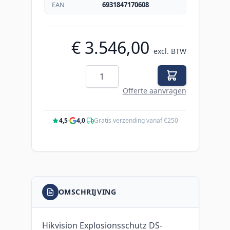
EAN
6931847170608
€ 3.546,00
excl. BTW
Aantal
Offerte aanvragen
4,5
·
4,0
·
Gratis verzending vanaf €250
OMSCHRIJVING
Hikvision Explosionsschutz DS-