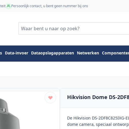
teit
Persoonlijk contact, u bent geen nummer bij ons
s
Data-invoer
Dataopslagapparaten
Netwerken
Componente
Hikvision Dome DS-2DF
De Hikvision DS-2DF8C825IXG-E
dome camera, speciaal ontworpe