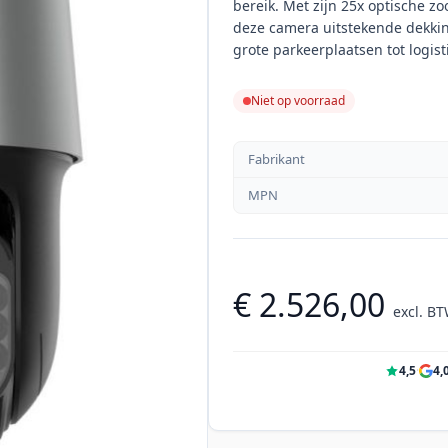
bereik. Met zijn 25x optische z
deze camera uitstekende dekkin
grote parkeerplaatsen tot logist
Niet op voorraad
Fabrikant
MPN
€ 2.526,00
excl. B
4,5
·
4,