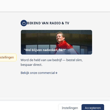
BEKEND VAN RADIO & TV
"Wel blijven nadenken, hè?!"
nstellingen
Word de held van uw bedrijf — bestel slim,
bespaar direct.
Bekijk onze commercial
Instellingen
Accepteren