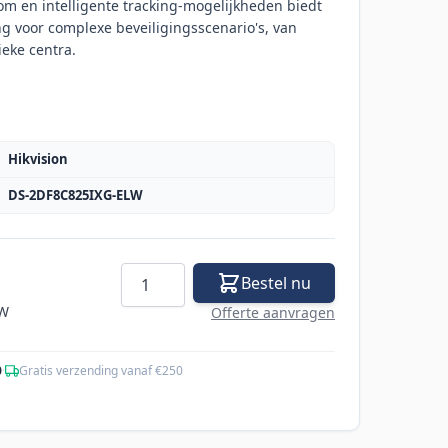
oom en intelligente tracking-mogelijkheden biedt
g voor complexe beveiligingsscenario's, van
ieke centra.
Hikvision
DS-2DF8C825IXG-ELW
Aantal
Bestel nu
TW
Offerte aanvragen
0
·
Gratis verzending vanaf €250