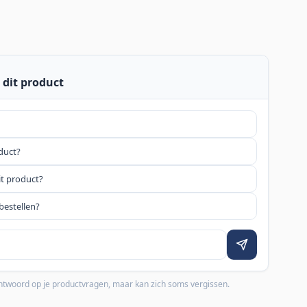
 dit product
oduct?
it product?
bestellen?
 antwoord op je productvragen, maar kan zich soms vergissen.