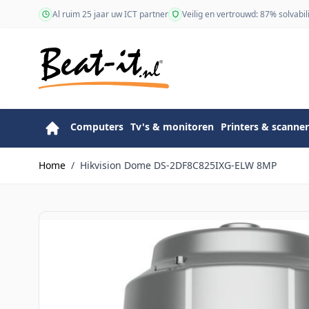
Ga naar de inhoud
Al ruim 25 jaar uw ICT partner
Veilig en vertrouwd: 87% solvabili
Computers
Tv's & monitoren
Printers & scanner
Home
/
Hikvision Dome DS-2DF8C825IXG-ELW 8MP