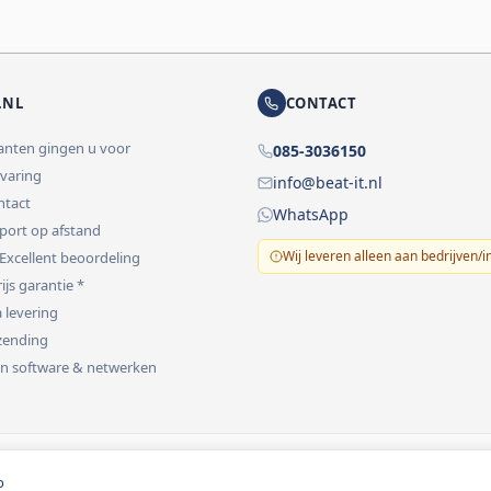
.NL
CONTACT
lanten gingen u voor
085-3036150
rvaring
info@beat-it.nl
ontact
WhatsApp
pport op afstand
Wij leveren alleen aan bedrijven/i
 Excellent beoordeling
ijs garantie *
 levering
rzending
 in software & netwerken
vermeld.
o