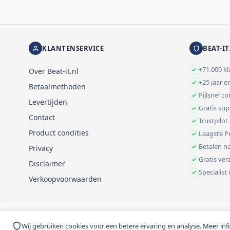
KLANTENSERVICE
BEAT-IT
+71.000 k
Over Beat-it.nl
+25 jaar e
Betaalmethoden
Pijlsnel c
Levertijden
Gratis su
Contact
Trustpilot
Product condities
Laagste Pr
Betalen na
Privacy
Gratis ve
Disclaimer
Specialist
Verkoopvoorwaarden
© 1999-2026 Beat-it.nl. Vermelde prijzen zijn excl. BTW tenzij anders 
Wij gebruiken cookies voor een betere ervaring en analyse.
Meer inf