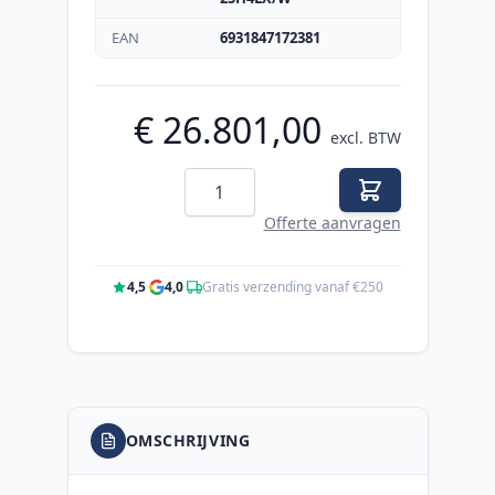
EAN
6931847172381
€ 26.801,00
excl. BTW
Aantal
Offerte aanvragen
4,5
·
4,0
·
Gratis verzending vanaf €250
OMSCHRIJVING