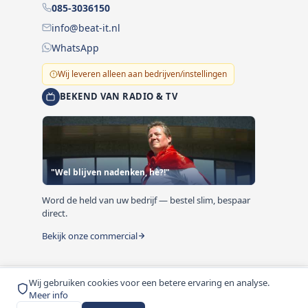
085-3036150
info@beat-it.nl
WhatsApp
Wij leveren alleen aan bedrijven/instellingen
BEKEND VAN RADIO & TV
"Wel blijven nadenken, hè?!"
Word de held van uw bedrijf — bestel slim, bespaar
direct.
Bekijk onze commercial
Wij gebruiken cookies voor een betere ervaring en analyse.
© 1999-2026 Beat-it.nl. Vermelde prijzen zijn excl. BTW
Meer info
tenzij anders vermeld.