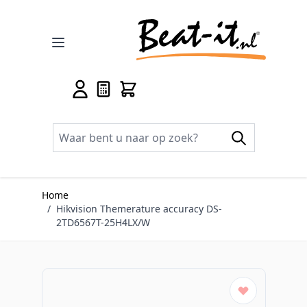
Ga naar de inhoud
Home
/
Hikvision Themerature accuracy DS-
2TD6567T-25H4LX/W