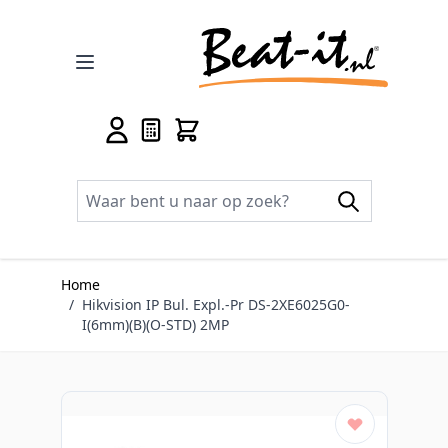
Ga naar de inhoud
Home
/
Hikvision IP Bul. Expl.-Pr DS-2XE6025G0-
I(6mm)(B)(O-STD) 2MP