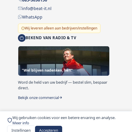
info@beat-it.nl
WhatsApp
Wij leveren alleen aan bedrijven/instellingen
BEKEND VAN RADIO & TV
"Wel blijven nadenken, hè?!"
Word de held van uw bedrijf — bestel slim, bespaar
direct.
Bekijk onze commercial
Wij gebruiken cookies voor een betere ervaring en analyse.
© 1999-2026 Beat-it.nl. Vermelde prijzen zijn excl. BTW
Meer info
tenzij anders vermeld.
Instellingen
Accepteren