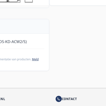
(DS-KD-ACW2/S)
cumentatie van producten.
Meld
.NL
CONTACT