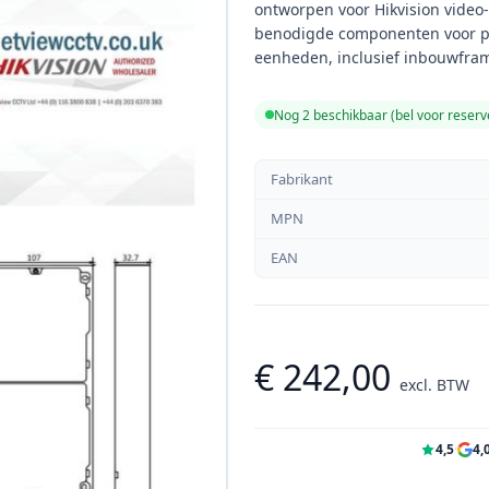
ontworpen voor Hikvision video-
benodigde componenten voor pro
eenheden, inclusief inbouwfra
Nog 2 beschikbaar (bel voor reserv
Fabrikant
MPN
EAN
€ 242,00
excl. BTW
4,5
·
4,