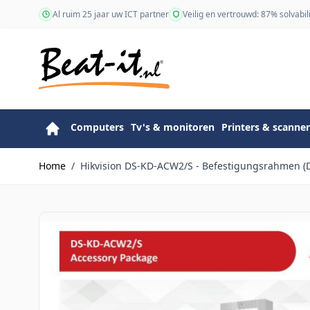
Ga naar de inhoud
Al ruim 25 jaar uw ICT partner
Veilig en vertrouwd: 87% solvabili
Computers
Tv's & monitoren
Printers & scanner
Home
/
Hikvision DS-KD-ACW2/S - Befestigungsrahmen 