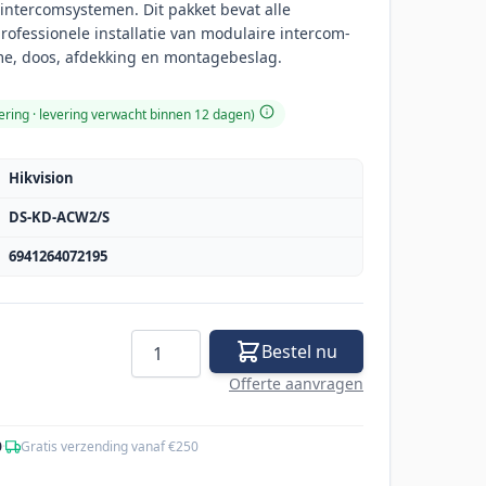
intercomsystemen. Dit pakket bevat alle
fessionele installatie van modulaire intercom-
me, doos, afdekking en montagebeslag.
ering · levering verwacht binnen 12 dagen)
Hikvision
DS-KD-ACW2/S
6941264072195
Aantal
Bestel nu
Offerte aanvragen
0
·
Gratis verzending vanaf €250