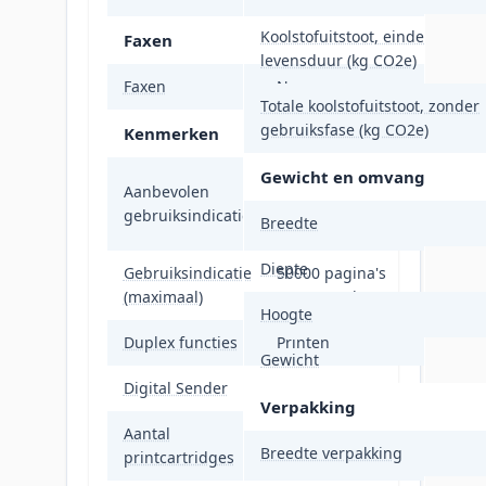
Koolstofuitstoot, einde
Faxen
levensduur (kg CO2e)
Faxen
Nee
Totale koolstofuitstoot, zonder
gebruiksfase (kg CO2e)
Kenmerken
Gewicht en omvang
750 - 4000
Aanbevolen
pagina's per
gebruiksindicatie
Breedte
maand
Diepte
Gebruiksindicatie
50000 pagina's
(maximaal)
per maand
Hoogte
Duplex functies
Printen
Gewicht
Digital Sender
Ja
Verpakking
Aantal
4
Breedte verpakking
printcartridges