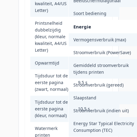
Beeldschermdiagonaal
kwaliteit, A4/US
Letter)
Soort bediening
Printsnelheid
Energie
dubbelzijdig
(kleur, normale
29 ppm
Vermogensverbruik (max)
kwaliteit, A4/US
Letter)
Stroomverbruik (PowerSave)
Opwarmtijd
55 s
Gemiddeld stroomverbruik
tijdens printen
Tijdsduur tot de
eerste pagina
9,5 s
Stroomverbruik (gereed)
(zwart, normaal)
Slaapstand
Tijdsduur tot de
eerste pagina
10,5 s
Stroomverbruik (indien uit)
(kleur, normaal)
Energy Star Typical Electricity
Watermerk
Consumption (TEC)
Ja
printen