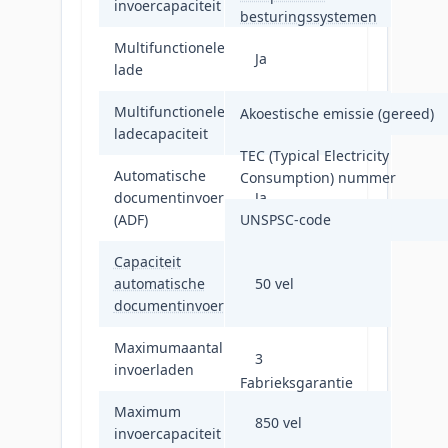
invoercapaciteit
besturingssystemen
Multifunctionele
Ja
lade
Multifunctionele
Akoestische emissie (gereed)
50 vel
ladecapaciteit
TEC (Typical Electricity
Automatische
Consumption) nummer
documentinvoer
Ja
(ADF)
UNSPSC-code
Capaciteit
automatische
50 vel
documentinvoer
Maximumaantal
3
invoerladen
Fabrieksgarantie
Maximum
850 vel
invoercapaciteit