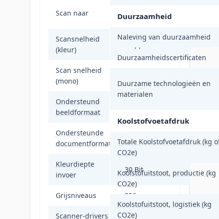
E-mail, Software,
Scan naar
Duurzaamheid
TWAIN, WIA
Naleving van duurzaamheid
Scansnelheid
26 ppm
(kleur)
Duurzaamheidscertificaten
Scan snelheid
29 ppm
(mono)
Duurzame technologieën en
materialen
Ondersteund
JPG, TIFF
beeldformaat
Koolstofvoetafdruk
Ondersteunde
PDF
Totale Koolstofvoetafdruk (kg o
documentformaten
CO2e)
Kleurdiepte
30 Bit
Koolstofuitstoot, productie (kg
invoer
CO2e)
Grijsniveaus
256
Koolstofuitstoot, logistiek (kg
CO2e)
Scanner-drivers
TWAIN, WIA