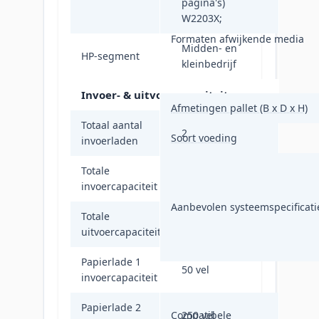
pagina's)
W2203X;
Formaten afwijkende media
Midden- en
HP-segment
kleinbedrijf
Invoer- & uitvoercapaciteit
Afmetingen pallet (B x D x H)
Totaal aantal
2
Soort voeding
invoerladen
Totale
300 vel
invoercapaciteit
Aanbevolen systeemspecificati
Totale
150 vel
uitvoercapaciteit
Papierlade 1
50 vel
invoercapaciteit
Papierlade 2
Compatibele
250 vel