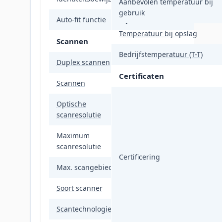
Aanbevolen temperatuur bij
gebruik
Auto-fit functie
Ja
Temperatuur bij opslag
Scannen
Bedrijfstemperatuur (T-T)
Duplex scannen
Nee
Certificaten
Scannen
Scannen in kleur
Optische
1200 x 1200 DPI
scanresolutie
Maximum
1200 x 1200 DPI
scanresolutie
Certificering
Max. scangebied
216 x 297 mm
Soort scanner
Flatbed scanner
Scantechnologie
CIS