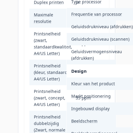
Type processor
Duplex printen
Ja
Frequentie van processor
Maximale
600 x 600 DPI
resolutie
Geluidsdrukniveau (afdrukken)
Printsnelheid
Geluidsdrukniveau (scannen)
(zwart,
33 ppm
standaardkwaliteit,
Geluidsvermogensniveau
A4/US Letter)
(afdrukken)
Printsnelheid
Design
(kleur, standaard,
33 ppm
A4/US Letter)
Kleur van het product
Printsnelheid
Markt positionering
(zwart, concept,
35 ppm
A4/US Letter)
Ingebouwd display
Printsnelheid
Beeldscherm
dubbelzijdig
(Zwart, normale
29 ppm