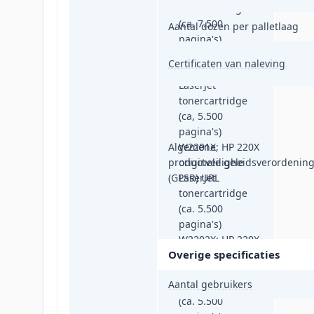
tonercartridge
(ca. 7.500
Aantal dozen per palletlaag
pagina's)
W2200X; HP 220X
Certificaten van naleving
originele cyaan
LaserJet
tonercartridge
(ca, 5.500
pagina's)
Algemene
W2201X; HP 220X
productveiligheidsverordenin
originele gele
(GPSR) URL
LaserJet
tonercartridge
(ca. 5.500
pagina's)
W2202X; HP 220X
Overige specificaties
originele
magenta LaserJet
Aantal gebruikers
tonercartridge
(ca. 5.500