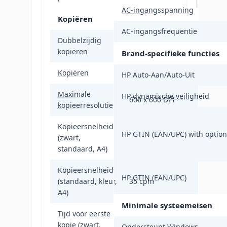
AC-ingangsspanning
Kopiëren
AC-ingangsfrequentie
Dubbelzijdig
Ja
kopiëren
Brand-specifieke functies
Kopiëren
Kopiëren in kleur
HP Auto-Aan/Auto-Uit
Maximale
HP dynamische veiligheid
600 x 600 DPI
kopieerresolutie
Kopieersnelheid
HP GTIN (EAN/UPC) with option
(zwart,
35 cpm
standaard, A4)
Kopieersnelheid
HP GTIN (EAN/UPC)
(standaard, kleur,
35 cpm
A4)
Minimale systeemeisen
Tijd voor eerste
kopie (zwart,
7,6 s
Ondersteunt Windows