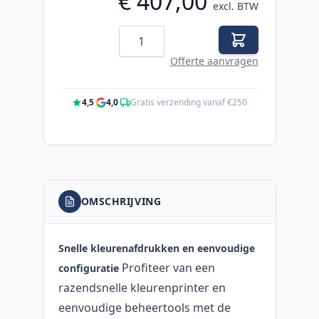
€ 407,00
excl. BTW
Aantal
Offerte aanvragen
4,5
·
4,0
·
Gratis verzending vanaf €250
OMSCHRIJVING
Snelle kleurenafdrukken en eenvoudige
Profiteer van een
configuratie
razendsnelle kleurenprinter en
eenvoudige beheertools met de