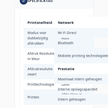
SPECIFICATIES
Printsnelheid
Netwerk
Modus voor
Wi-Fi Direct
dubbelzijdig
Auto
Bluetooth
afdrukken
Afdruk Resolutie
Mobiele printing technologieë
600 x 600 DPI
in kleur
Prestatie
Afdrukresolutie
600 x 600 DPI
zwart
Maximaal intern geheugen
Printtechnologie
Laser
Interne opslagcapaciteit
Afdrukken in
Printen
Intern geheugen
kleur