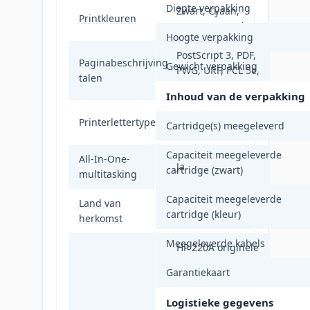
Diepte verpakking
Zwart, Cyaan,
Printkleuren
Magenta, Geel
Hoogte verpakking
PostScript 3, PDF,
Paginabeschrijving
Gewicht verpakking
PWG, URF, PCL 5e,
talen
PCL 5c, PCL 6
Inhoud van de verpakking
Scalable,
Printerlettertypen
Cartridge(s) meegeleverd
TrueType
Capaciteit meegeleverde
All-In-One-
Ja
cartridge (zwart)
multitasking
Capaciteit meegeleverde
Land van
China
cartridge (kleur)
herkomst
Meegeleverde kabels
HP 220A originele
zwarte LaserJet
Garantiekaart
tonercartridge
(ca. 2.000
Logistieke gegevens
pagina's)