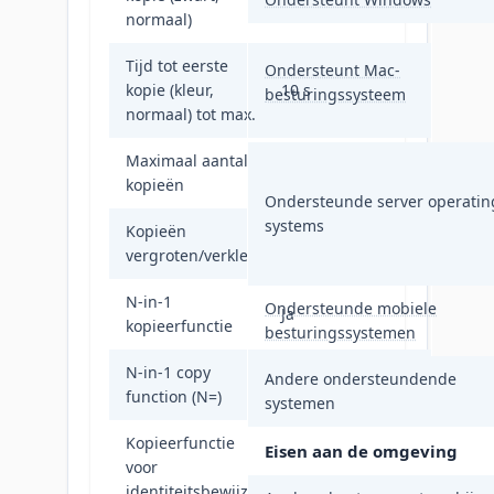
normaal)
Tijd tot eerste
Ondersteunt Mac-
kopie (kleur,
10 s
besturingssysteem
normaal) tot max.
Maximaal aantal
999 kopieën
kopieën
Ondersteunde server operatin
systems
Kopieën
25 - 400 procent
vergroten/verkleinen
N-in-1
Ondersteunde mobiele
Ja
kopieerfunctie
besturingssystemen
N-in-1 copy
Andere ondersteundende
2
function (N=)
systemen
Kopieerfunctie
Eisen aan de omgeving
voor
Ja
identiteitsbewijzen