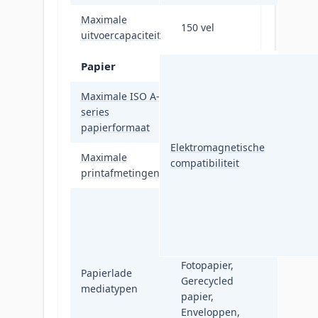
Maximale
150 vel
uitvoercapaciteit
Papier
Maximale ISO A-
series
A4
papierformaat
Elektromagnetische
Maximale
compatibiliteit
212 x 352 mm
printafmetingen
Normaal papier,
Glanzend papier,
verbinding-
papier,
Fotopapier,
Papierlade
Gerecycled
mediatypen
papier,
Enveloppen,