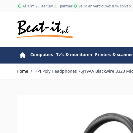
Ga naar de inhoud
Al ruim 25 jaar uw ICT partner
Veilig en vertrouwd: 87% solvabili
Computers
Tv's & monitoren
Printers & scanner
Home
/
HPI Poly Headphones 76J19AA Blackwire 3320 Mic