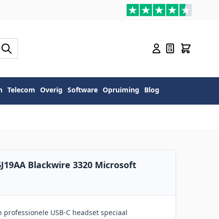
n
Telecom
Overig
Software
Opruiming
Blog
J19AA Blackwire 3320 Microsoft
n professionele USB-C headset speciaal