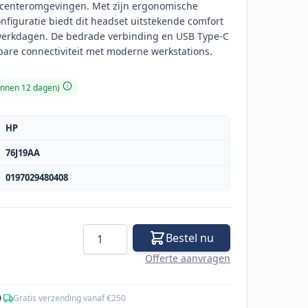
llcenteromgevingen. Met zijn ergonomische
figuratie biedt dit headset uitstekende comfort
 werkdagen. De bedrade verbinding en USB Type-C
are connectiviteit met moderne werkstations.
binnen 12 dagen)
HP
76J19AA
0197029480408
Aantal
Bestel nu
Offerte aanvragen
0
·
Gratis verzending vanaf €250