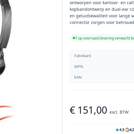
ontworpen voor kantoor- en ca
kopbandontwerp en dual-ear con
en geluidskwaliteit voor lange
connector zorgen voor betrouwb
7 op voorraad (levering verwacht 
Fabrikant
MPN
EAN
€ 151,00
excl. BTW
4,5
·
4,