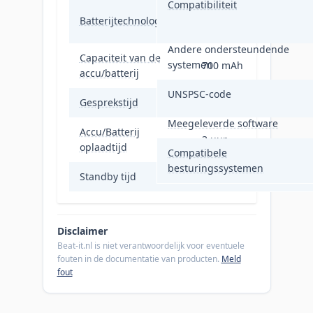
Compatibiliteit
Lithium-Polymeer
Batterijtechnologie
(LiPo)
Andere ondersteundende
Capaciteit van de
systemen
700 mAh
accu/batterij
UNSPSC-code
Gesprekstijd
13 uur
Meegeleverde software
Accu/Batterij
3 uur
oplaadtijd
Compatibele
besturingssystemen
Standby tijd
50 uur
Disclaimer
Beat-it.nl is niet verantwoordelijk voor eventuele
fouten in de documentatie van producten.
Meld
fout