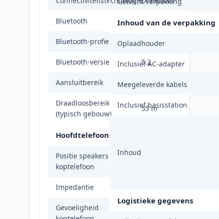
Connectiviteitstechnologie
Draadloos
Gewicht verpakking
Bluetooth
Ja
Inhoud van de verpakking
Bluetooth-profielen
A2DP, HFP, HSP
Oplaadhouder
Bluetooth-versie
5.2
Inclusief AC-adapter
Aansluitbereik
180 m
Meegeleverde kabels
Draadloosbereik
Inclusief basisstation
55 m
(typisch gebouw)
Hoofdtelefoon
Inhoud
Positie speakers
Supraaural
koptelefoon
Impedantie
32 Ohm
Logistieke gegevens
Gevoeligheid
118 dB
koptelefoon