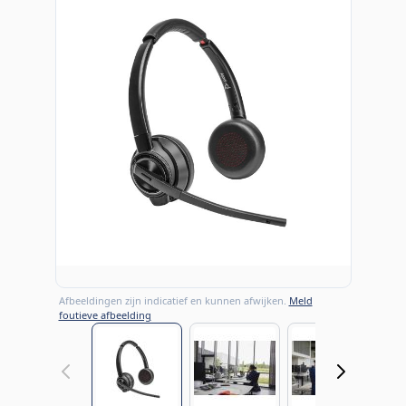
Afbeeldingen zijn indicatief en kunnen afwijken.
Meld
foutieve afbeelding
View larger image
View larger image
View large