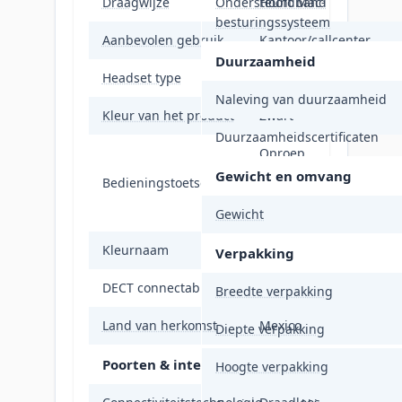
Draagwijze
Ondersteunt Mac-
Hoofdband
besturingssysteem
Aanbevolen gebruik
Kantoor/callcenter
Duurzaamheid
Headset type
Stereofonisch
Naleving van duurzaamheid
Kleur van het product
Zwart
Duurzaamheidscertificaten
Oproep
beantwoorden/beëindi
Gewicht en omvang
Bedieningstoetsen
Dempen, Volume +,
Volume -
Gewicht
Kleurnaam
Black
Verpakking
DECT connectable
Ja
Breedte verpakking
Land van herkomst
Mexico
Diepte verpakking
Poorten & interfaces
Hoogte verpakking