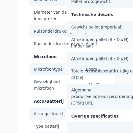
Pallet brutogewicht
Diameter van de
Technische details
3,2 cm
luidspreker
Gewicht pallet (imperiaal)
Ruisonderdrukking
Ja
Afmetingen pallet (B x D x H)
Ruisonderdrukkingstype
Actief
(imperiaal)
Microfoon
Afmetingen pallet (B x D x H)
Microfoontype
Boom
Totale Koolstofvoetafdruk (kg o
CO2e)
Gevoeligheid
112 dB
microfoon
Algemene
productveiligheidsverordenin
Accu/Batterij
(GPSR) URL
Accu gestuurd
Ja
Overige specificaties
Type batterij
Ingebouwde accu