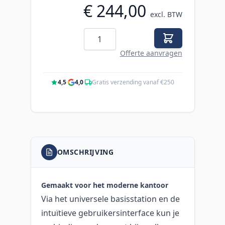
€ 244,00
excl. BTW
Aantal
Offerte aanvragen
4,5
·
4,0
·
Gratis verzending vanaf €250
OMSCHRIJVING
Gemaakt voor het moderne kantoor
Via het universele basisstation en de
intuïtieve gebruikersinterface kun je