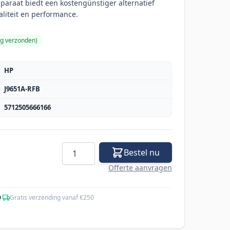
paraat biedt een kostengünstiger alternatief
aliteit en performance.
ag verzonden
)
HP
J9651A-RFB
5712505666166
Aantal
Bestel nu
Offerte aanvragen
0
·
Gratis verzending vanaf €250