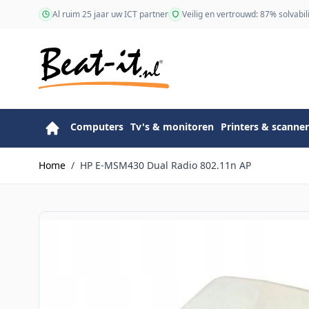
Ga naar de inhoud
Al ruim 25 jaar uw ICT partner
Veilig en vertrouwd: 87% solvabili
Computers
Tv's & monitoren
Printers & scanner
Home
/
HP E-MSM430 Dual Radio 802.11n AP