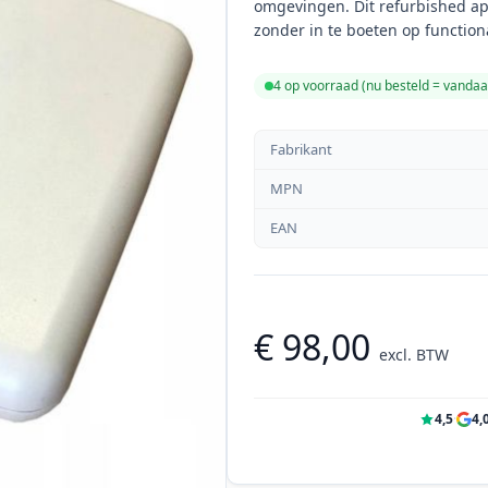
omgevingen. Dit refurbished ap
zonder in te boeten op function
4 op voorraad (
nu besteld = vanda
Fabrikant
MPN
EAN
€ 98,00
excl. BTW
4,5
·
4,