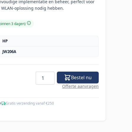
envoudige implementatie en beheer, perfect voor
re WLAN-oplossing nodig hebben.
 binnen 3 dagen)
HP
JW206A
Aantal
Bestel nu
Offerte aanvragen
0
·
Gratis verzending vanaf €250