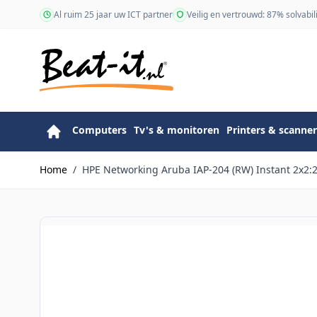
Ga naar de inhoud
Al ruim 25 jaar uw ICT partner
Veilig en vertrouwd: 87% solvabili
Computers
Tv's & monitoren
Printers & scanner
Home
/
HPE Networking Aruba IAP-204 (RW) Instant 2x2: