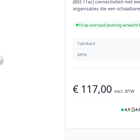
(802.11ac) connectiviteit met e
organisaties die een schaalba
10 op voorraad (levering verwacht
Fabrikant
MPN
€ 117,00
excl. BTW
4,5
·
4,