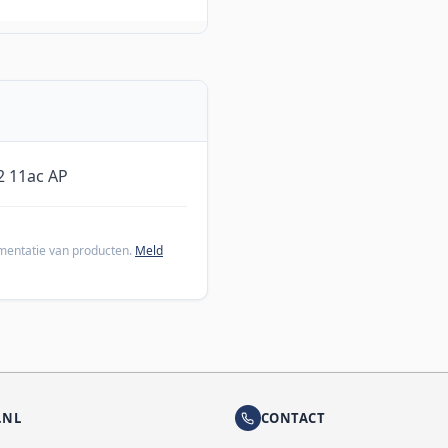
2 11ac AP
cumentatie van producten.
Meld
.NL
CONTACT