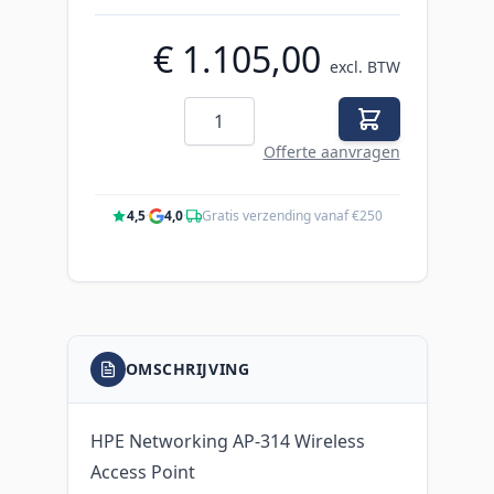
€ 1.105,00
excl. BTW
Aantal
Offerte aanvragen
4,5
·
4,0
·
Gratis verzending vanaf €250
OMSCHRIJVING
HPE Networking AP-314 Wireless
Access Point