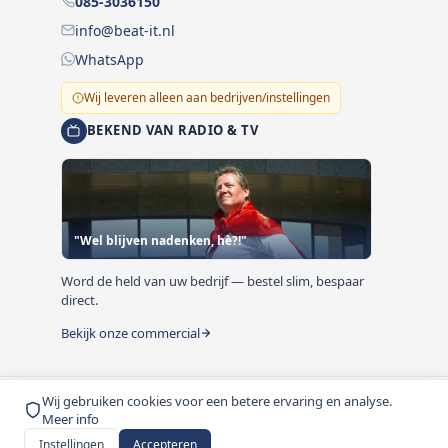
085-3036150
info@beat-it.nl
WhatsApp
Wij leveren alleen aan bedrijven/instellingen
BEKEND VAN RADIO & TV
"Wel blijven nadenken, hè?!"
Word de held van uw bedrijf — bestel slim, bespaar
direct.
Bekijk onze commercial
Wij gebruiken cookies voor een betere ervaring en analyse.
© 1999-2026 Beat-it.nl. Vermelde prijzen zijn excl. BTW
Meer info
tenzij anders vermeld.
Instellingen
Accepteren