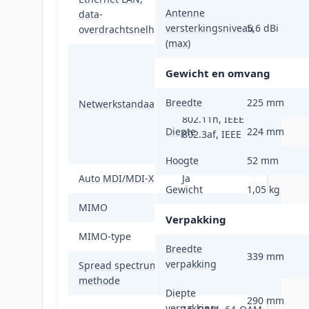
10,100,1000,2500
Antenne
data-
Mbit/s
versterkingsniveau
5,6 dBi
overdrachtsnelheden
(max)
IEEE 802.11a, IEEE
Gewicht en omvang
802.11ac, IEEE
802.11b, IEEE
Breedte
225 mm
Netwerkstandaard
802.11g, IEEE
802.11n, IEEE
Diepte
224 mm
802.3af, IEEE
802.3at
Hoogte
52 mm
Auto MDI/MDI-X
Ja
Gewicht
1,05 kg
MIMO
Ja
Verpakking
MIMO-type
Multi User MIMO
Breedte
339 mm
verpakking
Spread spectrum
DSSS, OFDM
methode
Diepte
290 mm
verpakking