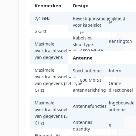
Kenmerken
Design
2,4 GHz
Bevestigingsmogelijkheid
Ja
Ja
voor kabelslot
5 GHz
Ja
Kabelslot
Kensington
Maximale
sleuf type
overdrachtssnelheid
4300 Mbit/s
van gegevens
Antenne
Maximale
Soort antenne
Intern
overdrachtssnelheid
800 Mbit/s
van gegevens (2.4
Type
Omni-
GHz)
antennerichting
directioneel
Maximale
Ingebouwde
Antennefuncties
overdrachtssnelheid
antenne
2166 Mbit/s
van gegevens (5
Antennas
GHz)
8
quantity
Ethernet LAN,