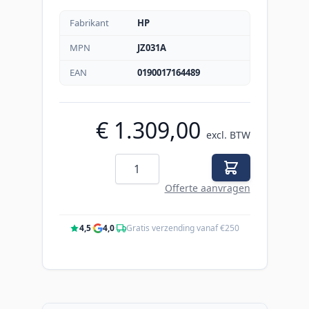
Fabrikant
HP
MPN
JZ031A
EAN
0190017164489
€ 1.309,00
excl. BTW
Aantal
Offerte aanvragen
4,5
·
4,0
·
Gratis verzending vanaf €250