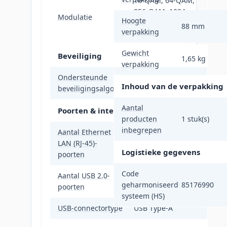
16-QAM, 64-QAM,
256-QAM, 1024-
Modulatie
Hoogte
QAM, BPSK, CCK,
88 mm
verpakking
QPSK
Gewicht
Beveiliging
1,65 kg
verpakking
Ondersteunde
Niet ondersteund
Inhoud van de verpakking
beveiligingsalgoritmen
Aantal
Poorten & interfaces
producten
1 stuk(s)
inbegrepen
Aantal Ethernet
LAN (RJ-45)-
2
Logistieke gegevens
poorten
Code
Aantal USB 2.0-
1
geharmoniseerd
85176990
poorten
systeem (HS)
USB-connectortype
USB Type-A