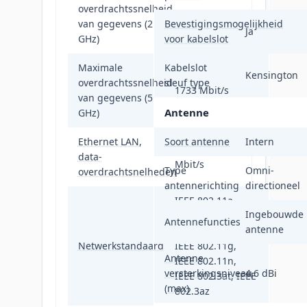
overdrachtssnelheid
300 Mbit/s
van gegevens (2.4
Bevestigingsmogelijkheid
Ja
GHz)
voor kabelslot
Maximale
Kabelslot
Kensington
overdrachtssnelheid
sleuf type
1733 Mbit/s
van gegevens (5
Antenne
GHz)
Ethernet LAN,
Soort antenne
Intern
10,100,1000
data-
Mbit/s
Type
Omni-
overdrachtsnelheden
antennerichting
directioneel
IEEE 802.11a,
Ingebouwde
IEEE 802.11ac,
Antennefuncties
antenne
IEEE 802.11b,
Netwerkstandaard
IEEE 802.11g,
Antenne
IEEE 802.11n,
versterkingsniveau
4,6 dBi
IEEE 802.3at, IEEE
(max)
802.3az