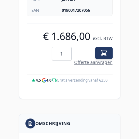
EAN
0190017207056
€ 1.686,00
excl. BTW
Aantal
Offerte aanvragen
4,5
·
4,0
·
Gratis verzending vanaf €250
OMSCHRIJVING