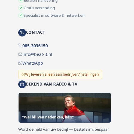
Betalen na levering
Gratis verzending
Specialist in software & netwerken
CONTACT
085-3036150
info@beat-it.nl
WhatsApp
Wij leveren alleen aan bedrijven/instellingen
BEKEND VAN RADIO & TV
"Wel blijven nadenken, hè?!"
Word de held van uw bedrijf — bestel slim, bespaar