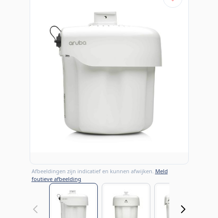
Afbeeldingen zijn indicatief en kunnen afwijken.
Meld
foutieve afbeelding
View larger image
View larger image
View large