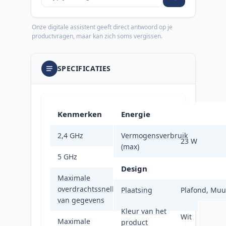
Onze digitale assistent geeft direct antwoord op je
productvragen, maar kan zich soms vergissen.
SPECIFICATIES
Kenmerken
Energie
2,4 GHz
Vermogensverbruik
Ja
23 W
(max)
5 GHz
Ja
Design
Maximale
overdrachtssnelheid
2033 Mbit/s
Plaatsing
Plafond, Muu
van gegevens
Kleur van het
Wit
Maximale
product