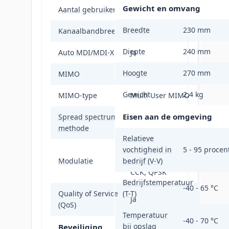
Gewicht en omvang
Aantal gebruikers
256 gebruiker(s)
Breedte
230 mm
Kanaalbandbreedte
160 MHz
Diepte
240 mm
Auto MDI/MDI-X
Ja
Hoogte
270 mm
MIMO
Ja
Gewicht
2,4 kg
MIMO-type
Multi User MIMO
Eisen aan de omgeving
Spread spectrum
DSSS, OFDM
methode
Relatieve
vochtigheid in
16-QAM, 64-QAM,
5 - 95 procen
Modulatie
bedrijf (V-V)
256-QAM, BPSK,
CCK, QPSK
Bedrijfstemperatuur
-40 - 65 °C
Quality of Service
(T-T)
Ja
(QoS)
Temperatuur
-40 - 70 °C
bij opslag
Beveiliging