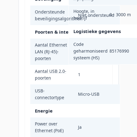
Hoogte, in
Ondersteunde
0 - 3000 m
Niet ondersteund
bedrijf
beveiligingsalgoritmen
Logistieke gegevens
Poorten & interfaces
Code
Aantal Ethernet
geharmoniseerd
85176990
LAN (RJ-45)-
1
systeem (HS)
poorten
Aantal USB 2.0-
1
poorten
USB-
Micro-USB
connectortype
Energie
Power over
Ja
Ethernet (PoE)