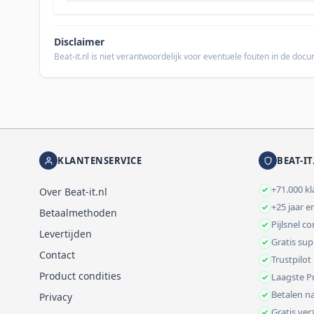
Disclaimer
Beat-it.nl is niet verantwoordelijk voor eventuele fouten in de do
KLANTENSERVICE
BEAT-IT
+71.000 k
Over Beat-it.nl
+25 jaar e
Betaalmethoden
Pijlsnel c
Levertijden
Gratis su
Contact
Trustpilot
Product condities
Laagste Pr
Betalen na
Privacy
Gratis ve