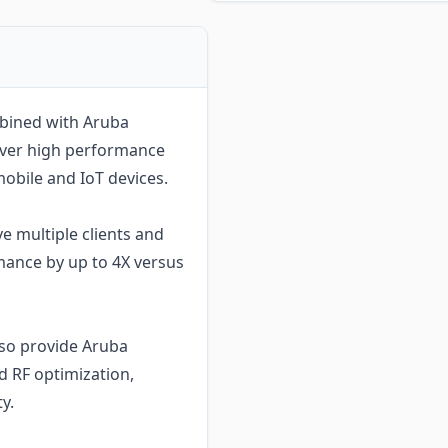
mbined with Aruba
liver high performance
obile and IoT devices.
e multiple clients and
rmance by up to 4X versus
also provide Aruba
ed RF optimization,
y.