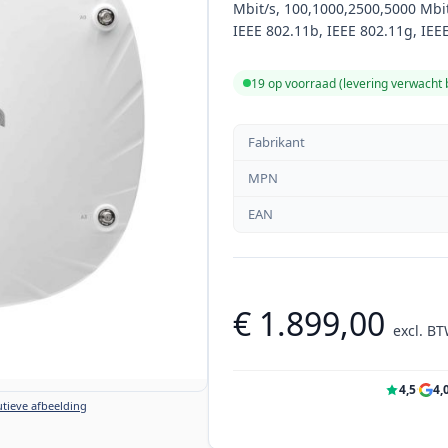
Mbit/s, 100,1000,2500,5000 Mbit
IEEE 802.11b, IEEE 802.11g, IEE
19 op voorraad (levering verwacht
Fabrikant
MPN
EAN
€ 1.899,00
excl. B
4,5
·
4,
tieve afbeelding