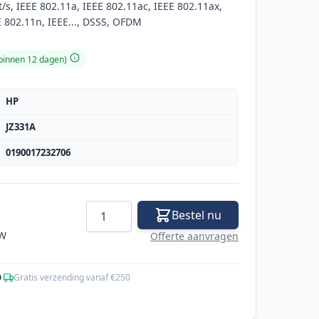
/s, IEEE 802.11a, IEEE 802.11ac, IEEE 802.11ax,
E 802.11n, IEEE..., DSSS, OFDM
 binnen 12 dagen)
HP
JZ331A
0190017232706
Aantal
Bestel nu
TW
Offerte aanvragen
0
·
Gratis verzending vanaf €250