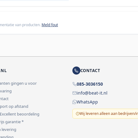
cumentatie van producten.
Meld fout
.NL
CONTACT
lanten gingen u voor
085-3036150
rvaring
info@beat-it.nl
ontact
WhatsApp
pport op afstand
Wij leveren alleen aan bedrijven/i
 Excellent beoordeling
ijs garantie *
 levering
rzending