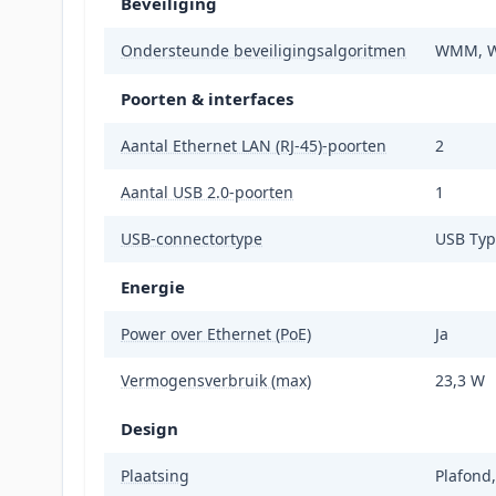
Beveiliging
Ondersteunde beveiligingsalgoritmen
WMM, W
Poorten & interfaces
Aantal Ethernet LAN (RJ-45)-poorten
2
Aantal USB 2.0-poorten
1
USB-connectortype
USB Typ
Energie
Power over Ethernet (PoE)
Ja
Vermogensverbruik (max)
23,3 W
Design
Plaatsing
Plafond