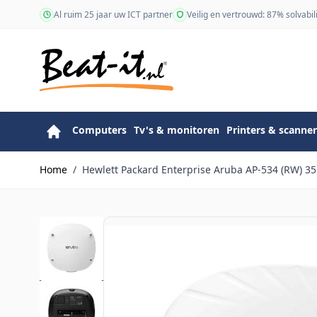
Ga naar de inhoud
Al ruim 25 jaar uw ICT partner
Veilig en vertrouwd: 87% solvabili
Computers
Tv's & monitoren
Printers & scanner
Home
/
Hewlett Packard Enterprise Aruba AP-534 (RW) 35