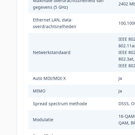
Maximale overdrachtssnelheid van
2402 Mb
gegevens (5 GHz)
Ethernet LAN, data-
100,100
overdrachtsnelheden
IEEE 802
802.11ax
Netwerkstandaard
IEEE 802
802.3at,
IEEE 802
Auto MDI/MDI-X
Ja
MIMO
Ja
Spread spectrum methode
DSSS, 
16-QAM,
Modulatie
QAM, BP