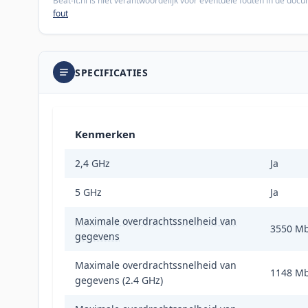
Beat-it.nl is niet verantwoordelijk voor eventuele fouten in de do
fout
SPECIFICATIES
Kenmerken
2,4 GHz
Ja
5 GHz
Ja
Maximale overdrachtssnelheid van
3550 Mb
gegevens
Maximale overdrachtssnelheid van
1148 Mb
gegevens (2.4 GHz)