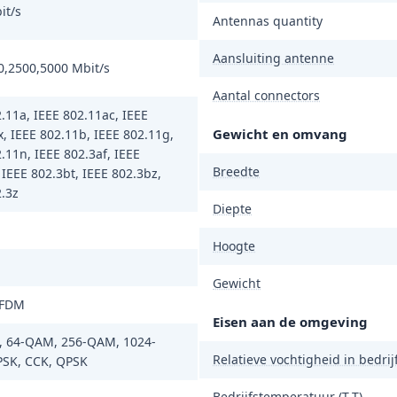
it/s
Antennas quantity
Aansluiting antenne
0,2500,5000 Mbit/s
Aantal connectors
.11a, IEEE 802.11ac, IEEE
Gewicht en omvang
, IEEE 802.11b, IEEE 802.11g,
.11n, IEEE 802.3af, IEEE
Breedte
 IEEE 802.3bt, IEEE 802.3bz,
.3z
Diepte
Hoogte
Gewicht
OFDM
Eisen aan de omgeving
 64-QAM, 256-QAM, 1024-
Relatieve vochtigheid in bedrijf
SK, CCK, QPSK
Bedrijfstemperatuur (T-T)