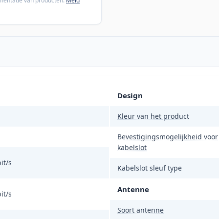
cumentatie van producten.
Meld
Design
Kleur van het product
Bevestigingsmogelijkheid voor
kabelslot
it/s
Kabelslot sleuf type
Antenne
it/s
Soort antenne