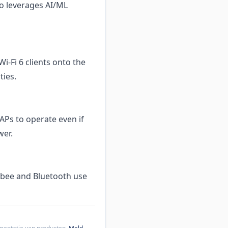
so leverages AI/ML
i-Fi 6 clients onto the
ties.
APs to operate even if
wer.
igbee and Bluetooth use