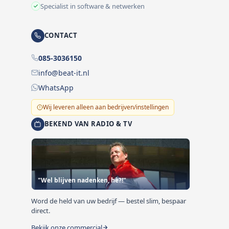
Specialist in software & netwerken
CONTACT
085-3036150
info@beat-it.nl
WhatsApp
Wij leveren alleen aan bedrijven/instellingen
BEKEND VAN RADIO & TV
"Wel blijven nadenken, hè?!"
Word de held van uw bedrijf — bestel slim, bespaar
direct.
Bekijk onze commercial