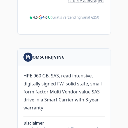
Offerte aanvragen
4,5
·
4,0
·
Gratis verzending vanaf €250
OMSCHRIJVING
HPE 960 GB, SAS, read intensive,
digitally signed FW, solid state, small
form factor Multi Vendor value SAS
drive in a Smart Carrier with 3-year
warranty
Disclaimer