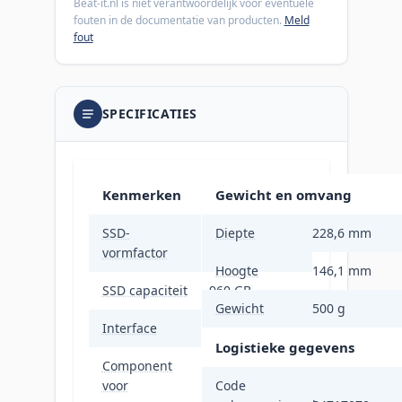
Beat-it.nl is niet verantwoordelijk voor eventuele
fouten in de documentatie van producten.
Meld
fout
SPECIFICATIES
Kenmerken
Gewicht en omvang
SSD-
Diepte
228,6 mm
2.5"
vormfactor
Hoogte
146,1 mm
SSD capaciteit
960 GB
Gewicht
500 g
Interface
SAS
Logistieke gegevens
Component
Server/werkplaats
voor
Code