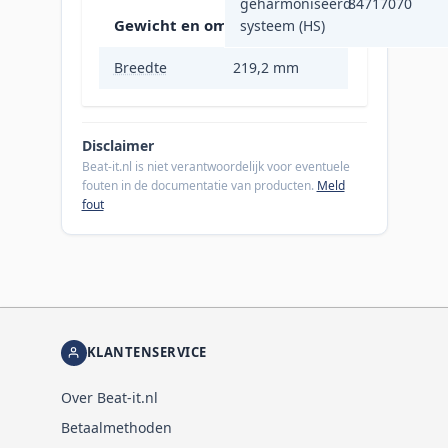
geharmoniseerd
84717070
Gewicht en omvang
systeem (HS)
Breedte
219,2 mm
Disclaimer
Beat-it.nl is niet verantwoordelijk voor eventuele
fouten in de documentatie van producten.
Meld
fout
KLANTENSERVICE
Over Beat-it.nl
Betaalmethoden