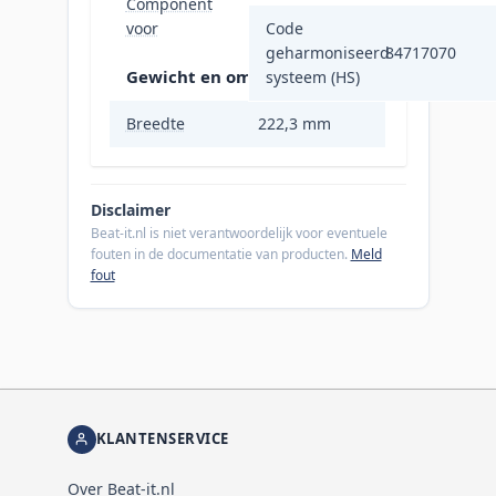
Component
Server/werkplaats
voor
Code
geharmoniseerd
84717070
Gewicht en omvang
systeem (HS)
Breedte
222,3 mm
Disclaimer
Beat-it.nl is niet verantwoordelijk voor eventuele
fouten in de documentatie van producten.
Meld
fout
KLANTENSERVICE
Over Beat-it.nl