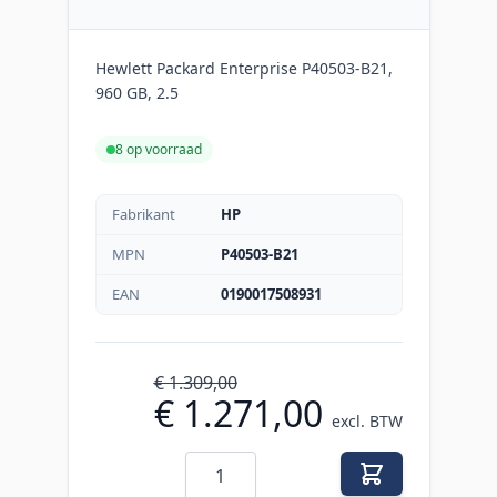
Hewlett Packard Enterprise P40503-B21,
960 GB, 2.5
8 op voorraad
Fabrikant
HP
MPN
P40503-B21
EAN
0190017508931
€ 1.309,00
€ 1.271,00
excl. BTW
Aantal