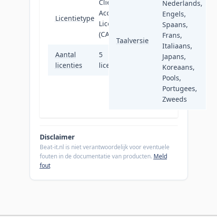
Client
Nederlands,
Access
Engels,
Licentietype
License
Spaans,
(CAL)
Frans,
Taalversie
Italiaans,
Aantal
5
Japans,
licenties
licentie(s)
Koreaans,
Pools,
Portugees,
Zweeds
Disclaimer
Beat-it.nl is niet verantwoordelijk voor eventuele
fouten in de documentatie van producten.
Meld
fout