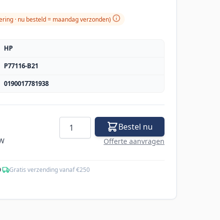
ering ·
nu besteld = maandag verzonden
)
HP
P77116-B21
0190017781938
Aantal
Bestel nu
TW
Offerte aanvragen
0
·
Gratis verzending vanaf €250