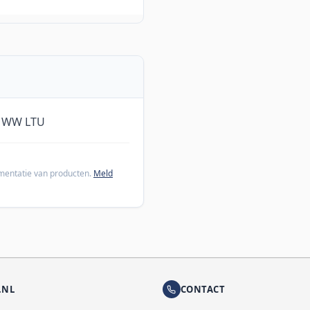
L WW LTU
cumentatie van producten.
Meld
.NL
CONTACT