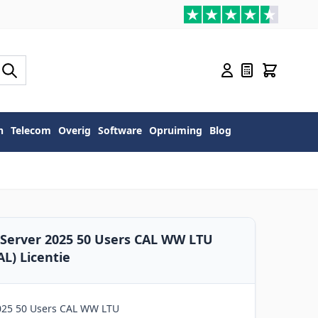
n
Telecom
Overig
Software
Opruiming
Blog
Server 2025 50 Users CAL WW LTU
AL) Licentie
025 50 Users CAL WW LTU