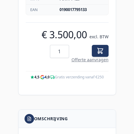
EAN
0190017795133
€ 3.500,00
excl. BTW
Aantal
Offerte aanvragen
4,5
·
4,0
·
Gratis verzending vanaf €250
OMSCHRIJVING