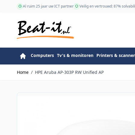
Ga naar de inhoud
Al ruim 25 jaar uw ICT partner
Veilig en vertrouwd: 87% solvabili
Computers
Tv's & monitoren
Printers & scanner
Home
/
HPE Aruba AP-303P RW Unified AP