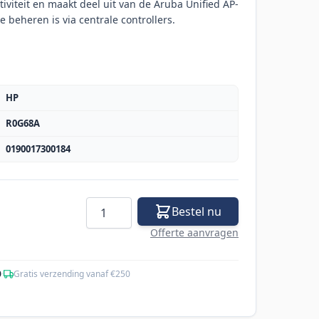
iviteit en maakt deel uit van de Aruba Unified AP-
 beheren is via centrale controllers.
HP
R0G68A
0190017300184
Aantal
Bestel nu
Offerte aanvragen
0
·
Gratis verzending vanaf €250