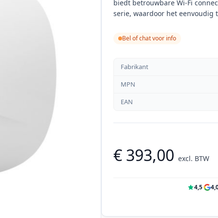
biedt betrouwbare Wi-Fi connect
serie, waardoor het eenvoudig te
Bel of chat voor info
Fabrikant
MPN
EAN
€ 393,00
excl. BTW
4,5
·
4,