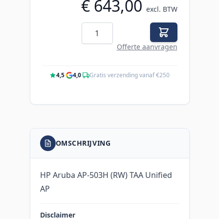
€ 643,00
excl. BTW
Aantal
Offerte aanvragen
4,5
·
4,0
·
Gratis verzending vanaf €250
OMSCHRIJVING
HP Aruba AP-503H (RW) TAA Unified
AP
Disclaimer