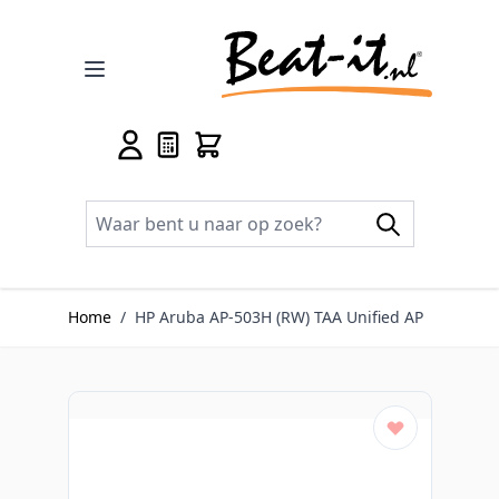
Ga naar de inhoud
Home
/
HP Aruba AP-503H (RW) TAA Unified AP