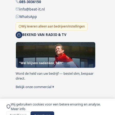
085-3036150
info@beat-it.nl
WhatsApp
Wij leveren alleen aan bedrijven/instellingen
BEKEND VAN RADIO & TV
"Wel blijven nadenken, hè?!"
Word de held van uw bedrijf — bestel slim, bespaar
direct.
Bekijk onze commercial
Wij gebruiken cookies voor een betere ervaring en analyse.
© 1999-2026 Beat-it.nl. Vermelde prijzen zijn excl. BTW
Meer info
tenzij anders vermeld.