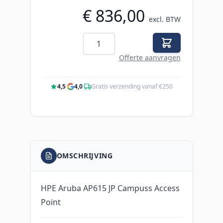
€ 836,00
excl. BTW
Aantal
Offerte aanvragen
4,5
·
4,0
·
Gratis verzending vanaf €250
OMSCHRIJVING
HPE Aruba AP615 JP Campuss Access
Point