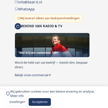
info@beat-it.nl
WhatsApp
Wij leveren alleen aan bedrijven/instellingen
BEKEND VAN RADIO & TV
"Wel blijven nadenken, hè?!"
Word de held van uw bedrijf — bestel slim, bespaar
direct.
Bekijk onze commercial
Wij gebruiken cookies voor een betere ervaring en analyse.
© 1999-2026 Beat-it.nl. Vermelde prijzen zijn excl. BTW
Meer info
tenzij anders vermeld.
Instellingen
Accepteren