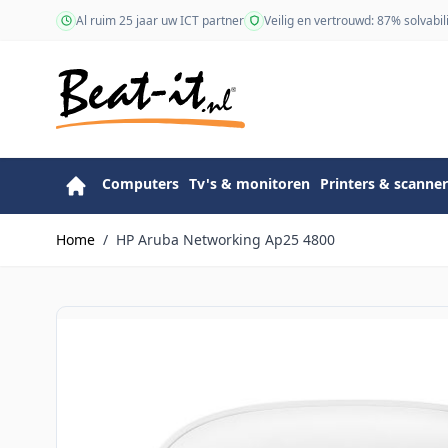
Ga naar de inhoud
Al ruim 25 jaar uw ICT partner
Veilig en vertrouwd: 87% solvabili
Computers
Tv's & monitoren
Printers & scanner
Home
/
HP Aruba Networking Ap25 4800