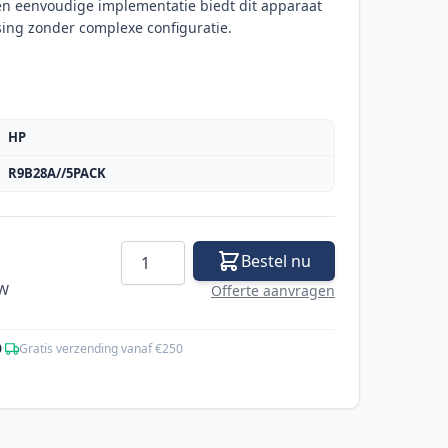
 en eenvoudige implementatie biedt dit apparaat
ing zonder complexe configuratie.
HP
R9B28A//5PACK
Aantal
Bestel nu
TW
Offerte aanvragen
0
·
Gratis verzending vanaf €250