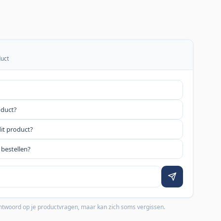
duct
oduct?
dit product?
 bestellen?
 antwoord op je productvragen, maar kan zich soms vergissen.