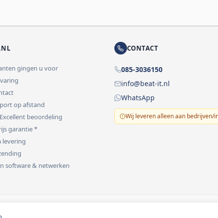
.NL
CONTACT
lanten gingen u voor
085-3036150
rvaring
info@beat-it.nl
ontact
WhatsApp
pport op afstand
Wij leveren alleen aan bedrijven/i
 Excellent beoordeling
ijs garantie *
 levering
rzending
 in software & netwerken
vermeld.
o