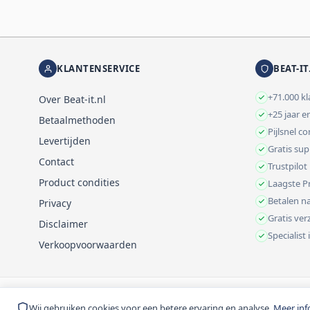
KLANTENSERVICE
BEAT-IT
+71.000 k
Over Beat-it.nl
+25 jaar e
Betaalmethoden
Pijlsnel c
Levertijden
Gratis su
Contact
Trustpilot
Product condities
Laagste Pr
Betalen na
Privacy
Gratis ve
Disclaimer
Specialist
Verkoopvoorwaarden
© 1999-2026 Beat-it.nl. Vermelde prijzen zijn excl. BTW tenzij anders 
Wij gebruiken cookies voor een betere ervaring en analyse.
Meer inf