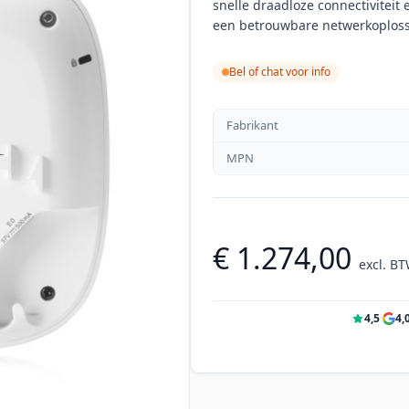
snelle draadloze connectiviteit
een betrouwbare netwerkoploss
Bel of chat voor info
Fabrikant
MPN
€ 1.274,00
excl. B
4,5
·
4,