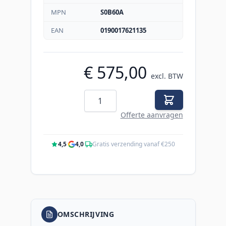
MPN
S0B60A
EAN
0190017621135
€ 575,00
excl. BTW
Aantal
Offerte aanvragen
4,5
·
4,0
·
Gratis verzending vanaf €250
OMSCHRIJVING