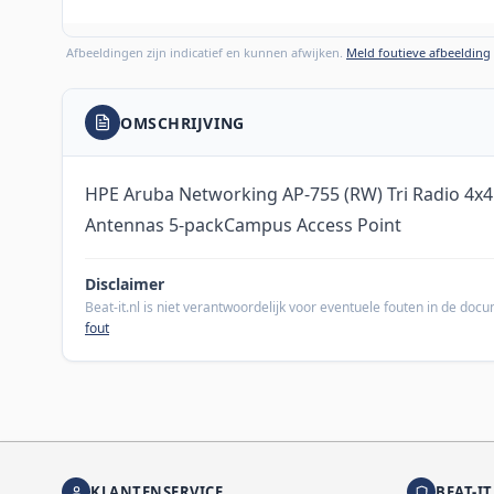
Afbeeldingen zijn indicatief en kunnen afwijken.
Meld foutieve afbeelding
OMSCHRIJVING
HPE Aruba Networking AP-755 (RW) Tri Radio 4x4 
Antennas 5-packCampus Access Point
Disclaimer
Beat-it.nl is niet verantwoordelijk voor eventuele fouten in de do
fout
KLANTENSERVICE
BEAT-IT