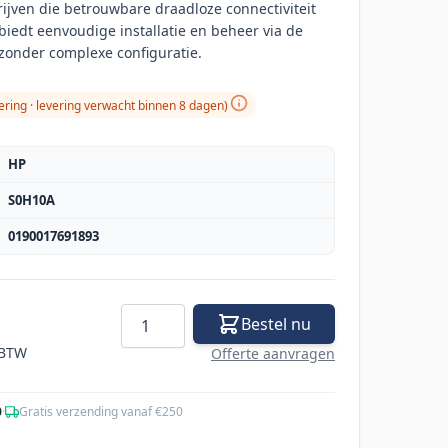
rijven die betrouwbare draadloze connectiviteit
biedt eenvoudige installatie en beheer via de
zonder complexe configuratie.
ering · levering verwacht binnen 8 dagen)
HP
S0H10A
0190017691893
Aantal
Bestel nu
 BTW
Offerte aanvragen
0
·
Gratis verzending vanaf €250