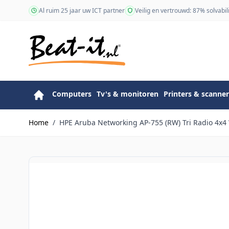
Ga naar de inhoud
Al ruim 25 jaar uw ICT partner
Veilig en vertrouwd: 87% solvabili
Computers
Tv's & monitoren
Printers & scanner
Home
/
HPE Aruba Networking AP-755 (RW) Tri Radio 4x4 