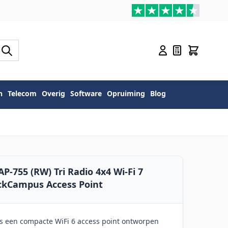
n
Telecom
Overig
Software
Opruiming
Blog
-755 (RW) Tri Radio 4x4 Wi-Fi 7
ckCampus Access Point
s een compacte WiFi 6 access point ontworpen