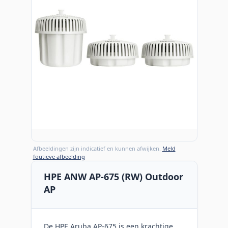
Afbeeldingen zijn indicatief en kunnen afwijken.
Meld
foutieve afbeelding
HPE ANW AP-675 (RW) Outdoor
AP
De HPE Aruba AP-675 is een krachtige