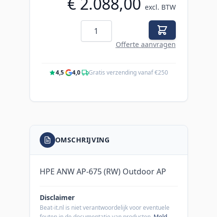
€ 2.088,00
excl. BTW
Aantal
Offerte aanvragen
4,5
·
4,0
·
Gratis verzending vanaf €250
OMSCHRIJVING
HPE ANW AP-675 (RW) Outdoor AP
Disclaimer
Beat-it.nl is niet verantwoordelijk voor eventuele
fouten in de documentatie van producten.
Meld