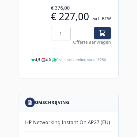
€ 376,00
€ 227,00
excl. BTW
Aantal
Offerte aanvragen
4,5
·
4,0
·
Gratis verzending vanaf €250
OMSCHRIJVING
HP Networking Instant On AP27 (EU)