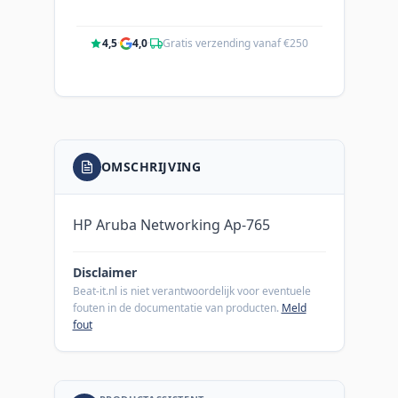
4,5
·
4,0
·
Gratis verzending vanaf €250
OMSCHRIJVING
HP Aruba Networking Ap-765
Disclaimer
Beat-it.nl is niet verantwoordelijk voor eventuele
fouten in de documentatie van producten.
Meld
fout