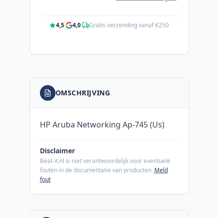
4,5
·
4,0
·
Gratis verzending vanaf €250
OMSCHRIJVING
HP Aruba Networking Ap-745 (Us)
Disclaimer
Beat-it.nl is niet verantwoordelijk voor eventuele
fouten in de documentatie van producten.
Meld
fout