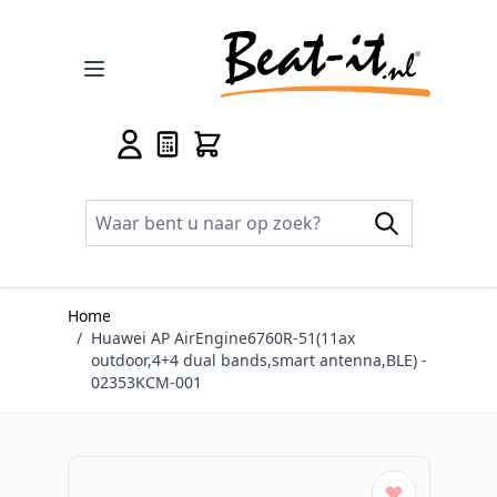
Ga naar de inhoud
Home
/
Huawei AP AirEngine6760R-51(11ax
outdoor,4+4 dual bands,smart antenna,BLE) -
02353KCM-001