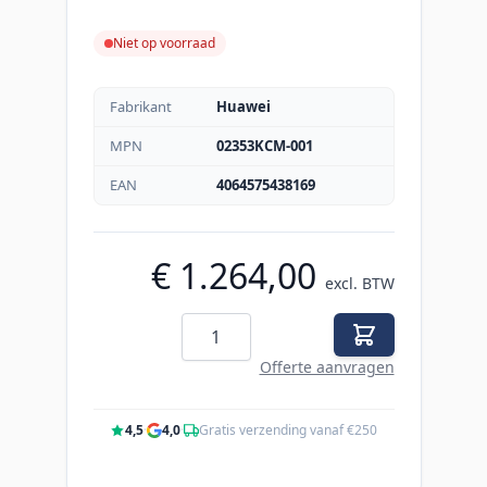
Niet op voorraad
Fabrikant
Huawei
MPN
02353KCM-001
EAN
4064575438169
€ 1.264,00
excl. BTW
Aantal
Offerte aanvragen
4,5
·
4,0
·
Gratis verzending vanaf €250