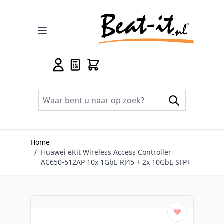
Ga naar de inhoud
Home
/
Huawei eKit Wireless Access Controller
AC650-512AP 10x 1GbE RJ45 + 2x 10GbE SFP+