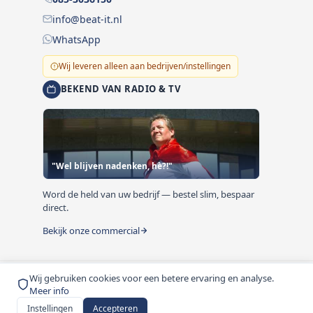
info@beat-it.nl
WhatsApp
Wij leveren alleen aan bedrijven/instellingen
BEKEND VAN RADIO & TV
"Wel blijven nadenken, hè?!"
Word de held van uw bedrijf — bestel slim, bespaar
direct.
Bekijk onze commercial
Wij gebruiken cookies voor een betere ervaring en analyse.
© 1999-2026 Beat-it.nl. Vermelde prijzen zijn excl. BTW
Meer info
tenzij anders vermeld.
Instellingen
Accepteren