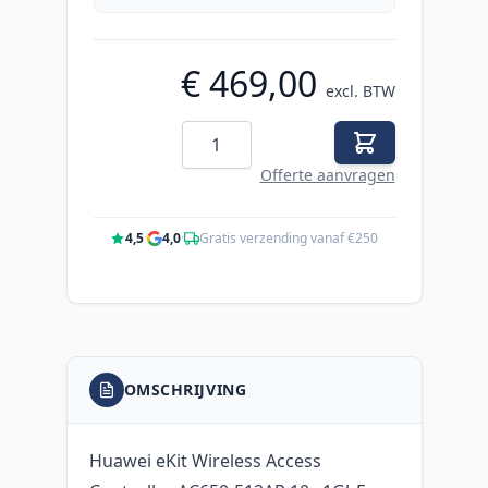
€ 469,00
excl. BTW
Aantal
Offerte aanvragen
4,5
·
4,0
·
Gratis verzending vanaf €250
OMSCHRIJVING
Huawei eKit Wireless Access