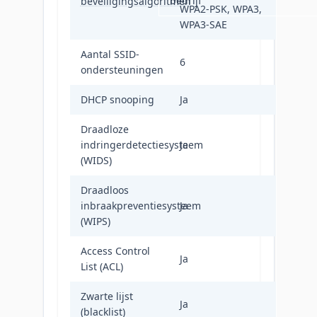
bedrijf
beveiligingsalgoritmen
WPA2-PSK, WPA3,
WPA3-SAE
Aantal SSID-
6
ondersteuningen
DHCP snooping
Ja
Draadloze
indringerdetectiesysteem
Ja
(WIDS)
Draadloos
inbraakpreventiesysteem
Ja
(WIPS)
Access Control
Ja
List (ACL)
Zwarte lijst
Ja
(blacklist)