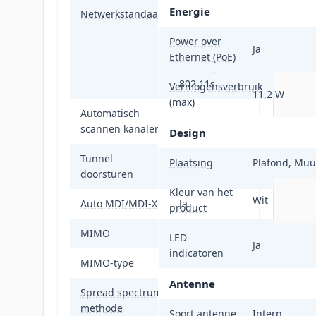
IEEE 802.11g,
Energie
Netwerkstandaard
IEEE 802.11h,
IEEE 802.11i, IEEE
Power over
Ja
802.11k, IEEE
Ethernet (PoE)
802.11r, IEEE
802.11s
Vermogensverbruik
11,2 W
(max)
Automatisch
Ja
scannen kanalen
Design
Tunnel
Plaatsing
Plafond, Muu
Ja
doorsturen
Kleur van het
Wit
Auto MDI/MDI-X
Ja
product
MIMO
Ja
LED-
Ja
indicatoren
MIMO-type
Multi User MIMO
Antenne
Spread spectrum
OFDMA
methode
Soort antenne
Intern