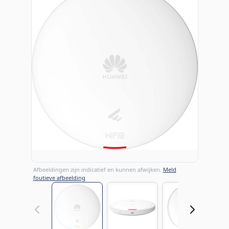
Afbeeldingen zijn indicatief en kunnen afwijken.
Meld
foutieve afbeelding
View larger image
View larger image
View large