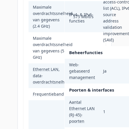
access-contro
Maximale
list (ACL), IPv
overdrachtssnelheid
IPv4- & IPv6-
source
575 Mbit/s
van gegevens
functies
address
(2.4 GHz)
validation
improvement
Maximale
(SAVI)
overdrachtssnelheid
2400 Mbit/s
van gegevens (5
Beheerfuncties
GHz)
Web-
Ethernet LAN,
gebaseerd
Ja
10,100,1000
data-
management
Mbit/s
overdrachtsnelheden
Poorten & interfaces
Frequentieband
2.4/5 GHz
Aantal
IEEE 802.11a,
Ethernet LAN
1
IEEE 802.11ac,
(RJ-45)-
IEEE 802.11b,
poorten
IEEE 802.11d,