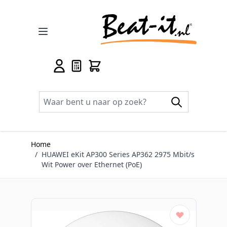
Ga naar de inhoud
Home
/
HUAWEI eKit AP300 Series AP362 2975 Mbit/s
Wit Power over Ethernet (PoE)