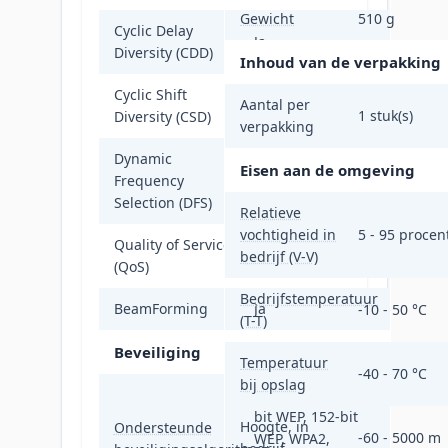
Gewicht
510 g
Cyclic Delay
Ja
Diversity (CDD)
Inhoud van de verpakking
Cyclic Shift
Aantal per
Ja
1 stuk(s)
Diversity (CSD)
verpakking
Dynamic
Eisen aan de omgeving
Frequency
Ja
Selection (DFS)
Relatieve
vochtigheid in
5 - 95 procen
Quality of Service
Ja
bedrijf (V-V)
(QoS)
Bedrijfstemperatuur
BeamForming
Ja
-10 - 50 °C
(T-T)
Beveiliging
Temperatuur
-40 - 70 °C
bij opslag
64-bit WEP, 128-
bit WEP, 152-bit
Hoogte, in
Ondersteunde
-60 - 5000 m
WEP, WPA2,