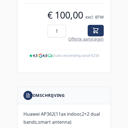
€ 100,00
excl. BTW
Aantal
Offerte aanvragen
4,5
·
4,0
·
Gratis verzending vanaf €250
OMSCHRIJVING
Huawei AP362(11ax indoor,2+2 dual
bands,smart antenna)