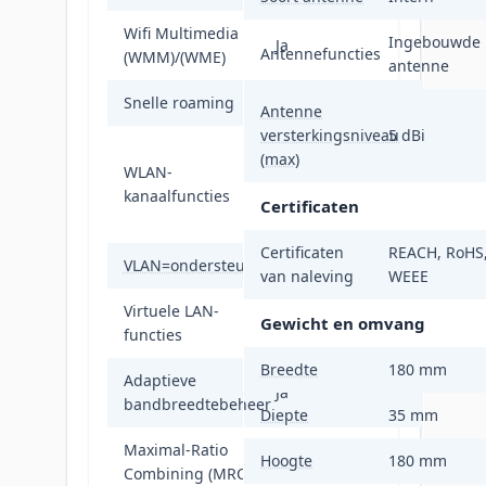
Wifi Multimedia
Ingebouwde
Ja
Antennefuncties
(WMM)/(WME)
antenne
Snelle roaming
Ja
Antenne
versterkingsniveau
5 dBi
WLAN-
(max)
WLAN-
kanaalbeheer,
kanaalfuncties
WLAN-kanaal
Certificaten
snelheidsaanpassing
Certificaten
REACH, RoHS
VLAN=ondersteuning
Ja
van naleving
WEEE
Virtuele LAN-
SSID-based VLAN
Gewicht en omvang
functies
assignment
Breedte
180 mm
Adaptieve
Ja
bandbreedtebeheer
Diepte
35 mm
Maximal-Ratio
Hoogte
180 mm
Ja
Combining (MRC)