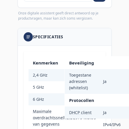
Onze digitale assistent geeft direct antwoord op je
productvragen, maar kan zich soms vergissen.
SPECIFICATIES
Kenmerken
Beveiliging
2,4 GHz
Toegestane
Ja
adressen
Ja
5 GHz
Ja
(whitelist)
6 GHz
Nee
Protocollen
Maximale
DHCP client
Ja
overdrachtssnelheid
2975 Mbit/s
van gegevens
IPv4/IPv6