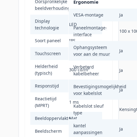
Oorspronkelijke
Ergonomie
16:9
beeldverhouding
VESA-montage
Ja
Display
LED
technologie
Paneelmontage-
100 x 1
interface
Soort paneel
IPS
Ophangsysteem
Ja
Touchscreen
Nee
voor aan de muur
Helderheid
Verbeterd
300 cd/m²
Ja
(typisch)
kabelbeheer
Responstijd
1 ms
Bevestigingsmogelijkheid
Ja
voor kabelslot
Reactietijd
1 ms
(MPRT)
Kabelslot sleuf
Kensing
type
Beeldoppervlakte
Mat
kantel
Ja
Beeldscherm
aanpassingen
Flat