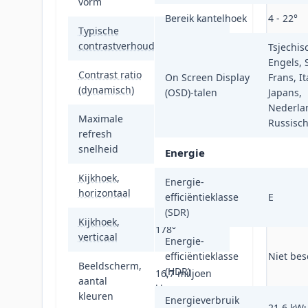
vorm
Bereik kantelhoek
4 - 22°
Typische
1300:1
contrastverhouding
Tsjechisc
Engels, 
Contrast ratio
On Screen Display
Frans, It
80000000:1
(dynamisch)
(OSD)-talen
Japans,
Nederlan
Maximale
Russisc
refresh
100 Hz
snelheid
Energie
Kijkhoek,
Energie-
178°
horizontaal
efficiëntieklasse
E
(SDR)
Kijkhoek,
178°
verticaal
Energie-
efficiëntieklasse
Niet bes
Beeldscherm,
(HDR)
16,7 miljoen
aantal
kleuren
kleuren
Energieverbruik
21,6 kW