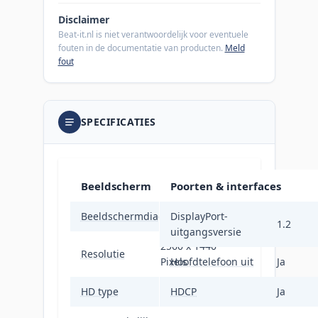
Disclaimer
Beat-it.nl is niet verantwoordelijk voor eventuele
fouten in de documentatie van producten.
Meld
fout
SPECIFICATIES
Beeldscherm
Poorten & interfaces
Beeldschermdiagonaal
68,6 cm (27")
DisplayPort-
1.2
uitgangsversie
2560 x 1440
Resolutie
Pixels
Hoofdtelefoon uit
Ja
HD type
Quad HD
HDCP
Ja