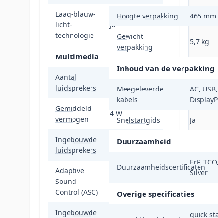
Laag-blauw-
Hoogte verpakking
465 mm
licht-
Ja
technologie
Gewicht
5,7 kg
verpakking
Multimedia
Inhoud van de verpakking
Aantal
2
luidsprekers
Meegeleverde
AC, USB
kabels
DisplayP
Gemiddeld
4 W
vermogen
Snelstartgids
Ja
Ingebouwde
Duurzaamheid
Ja
luidsprekers
ErP, TCO
Duurzaamheidscertificaten
Adaptive
Silver
Sound
Ja
Control (ASC)
Overige specificaties
Ingebouwde
quick st
Nee