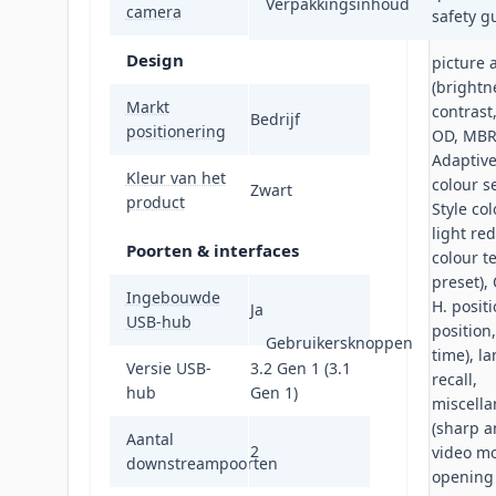
Verpakkingsinhoud
camera
safety g
Design
picture 
(brightn
Markt
contrast
Bedrijf
positionering
OD, MBR
Adaptive
Kleur van het
colour se
Zwart
product
Style col
light red
Poorten & interfaces
colour t
preset),
Ingebouwde
H. posit
Ja
USB-hub
position
Gebruikersknoppen
time), l
Versie USB-
3.2 Gen 1 (3.1
recall,
hub
Gen 1)
miscell
(sharp a
Aantal
2
video mo
downstreampoorten
opening