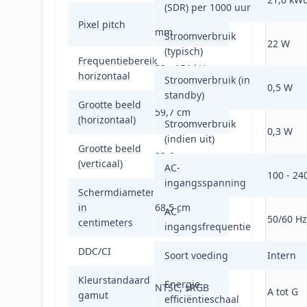
(SDR) per 1000 uur
0,233 x 0,233
Pixel pitch
mm
Stroomverbruik
22 W
(typisch)
Frequentiebereik
30 - 151 kHz
horizontaal
Stroomverbruik (in
0,5 W
standby)
Grootte beeld
59,7 cm
(horizontaal)
Stroomverbruik
0,3 W
(indien uit)
Grootte beeld
33,6 cm
(verticaal)
AC-
100 - 24
ingangsspanning
Schermdiameter
in
68,5 cm
AC-
50/60 Hz
centimeters
ingangsfrequentie
DDC/CI
Ja
Soort voeding
Intern
Kleurstandaard
Energie-
NTSC, sRGB
A tot G
gamut
efficiëntieschaal