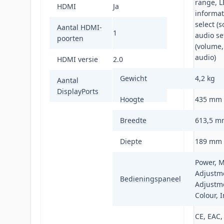
range, L
HDMI
Ja
informat
select (s
Aantal HDMI-
1
audio se
poorten
(volume
audio)
HDMI versie
2.0
Gewicht
4,2 kg
Aantal
1
DisplayPorts
Hoogte
435 mm
Breedte
613,5 m
Diepte
189 mm
Power, 
Adjustm
Bedieningspaneel
Adjustme
Colour, I
CE, EAC,