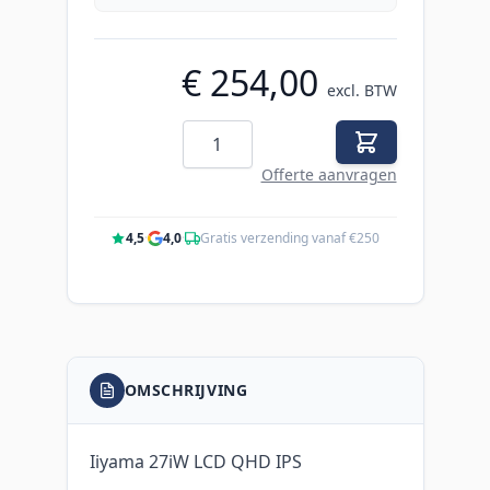
€ 254,00
excl. BTW
Aantal
Offerte aanvragen
4,5
·
4,0
·
Gratis verzending vanaf €250
OMSCHRIJVING
Iiyama 27iW LCD QHD IPS