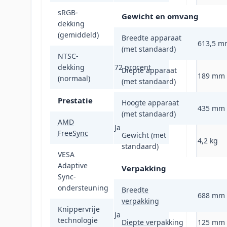
sRGB-
Gewicht en omvang
dekking
96 procent
(gemiddeld)
Breedte apparaat
613,5 m
(met standaard)
NTSC-
dekking
72 procent
Diepte apparaat
189 mm
(normaal)
(met standaard)
Prestatie
Hoogte apparaat
435 mm
(met standaard)
AMD
Ja
FreeSync
Gewicht (met
4,2 kg
standaard)
VESA
Adaptive
Verpakking
Ja
Sync-
ondersteuning
Breedte
688 mm
verpakking
Knippervrije
Ja
technologie
Diepte verpakking
125 mm