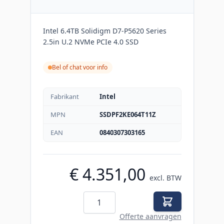
Intel 6.4TB Solidigm D7-P5620 Series
2.5in U.2 NVMe PCIe 4.0 SSD
Bel of chat voor info
Fabrikant
Intel
MPN
SSDPF2KE064T11Z
EAN
0840307303165
€ 4.351,00
excl. BTW
Aantal
Offerte aanvragen