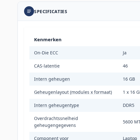
SPECIFICATIES
Kenmerken
On-Die ECC
Ja
CAS-latentie
46
Intern geheugen
16 GB
Geheugenlayout (modules x formaat)
1 x 16 G
Intern geheugentype
DDR5
Overdrachtssnelheid
5600 MT
geheugengegevens
Component voor
Laptop