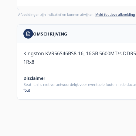
Afbeeldingen zijn indicatief en kunnen afwijken.
Meld foutieve afbeelding
OMSCHRIJVING
Kingston KVR56S46BS8-16, 16GB 5600MT/s DDR
1Rx8
Disclaimer
Beat-it.nl is niet verantwoordelijk voor eventuele fouten in de do
fout