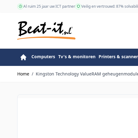
Ga naar de inhoud
Al ruim 25 jaar uw ICT partner
Veilig en vertrouwd: 87% solvabili
Computers
Tv's & monitoren
Printers & scanner
Home
/
Kingston Technology ValueRAM geheugenmodule