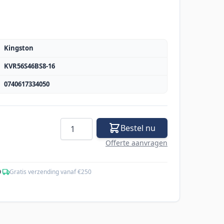
Kingston
KVR56S46BS8-16
0740617334050
Aantal
Bestel nu
Offerte aanvragen
0
·
Gratis verzending vanaf €250