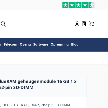
n
Telecom
Overig
Software
Opruiming
Blog
alueRAM geheugenmodule 16 GB 1 x
262-pin SO-DIMM
, 16 GB, 1 x 16 GB, DDR5, 262-pin SO-DIMM