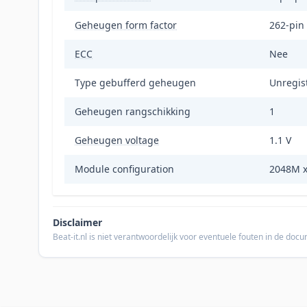
Geheugen form factor
262-pi
ECC
Nee
Type gebufferd geheugen
Unregis
Geheugen rangschikking
1
Geheugen voltage
1.1 V
Module configuration
2048M x
Disclaimer
Beat-it.nl is niet verantwoordelijk voor eventuele fouten in de do