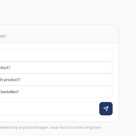
duct
oduct?
dit product?
 bestellen?
 antwoord op je productvragen, maar kan zich soms vergissen.