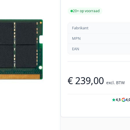
20+ op voorraad
Fabrikant
MPN
EAN
€ 239,00
excl. BTW
4,5
·
4,