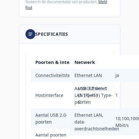
fouten in de documentatie van producten.
Meld
fout
SPECIFICATIES
Poorten & interfaces
Netwerk
Connectiviteitstechnologie
Ethernet LAN
Bedraad
Ja
Aantal Ethernet
USB 3.2 Gen 1
Hostinterface
LAN (RJ-45)-
(3.1 Gen 1) Type-
1
poorten
C
Aantal USB 2.0-
Ethernet LAN,
2
10,100,100
poorten
data-
Mbit/s
overdrachtsnelheden
Aantal poorten