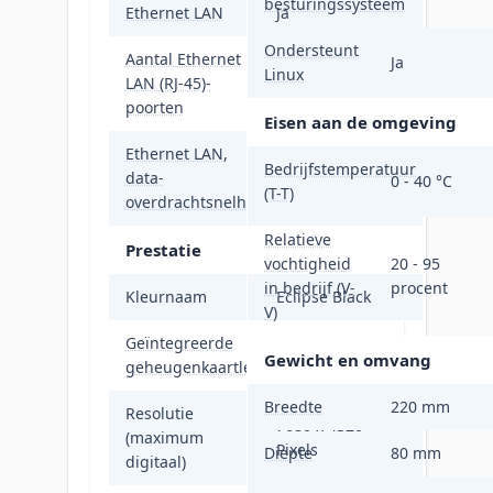
besturingssysteem
Ethernet LAN
Ja
Ondersteunt
Aantal Ethernet
Ja
Linux
LAN (RJ-45)-
1
poorten
Eisen aan de omgeving
Ethernet LAN,
Bedrijfstemperatuur
data-
2500 Mbit/s
0 - 40 °C
(T-T)
overdrachtsnelheden
Relatieve
Prestatie
vochtigheid
20 - 95
in bedrijf (V-
procent
Kleurnaam
Eclipse Black
V)
Geïntegreerde
Nee
Gewicht en omvang
geheugenkaartlezer
Breedte
220 mm
Resolutie
7680 x 4320
(maximum
Pixels
Diepte
80 mm
digitaal)