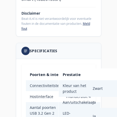
Disclaimer
Beat-it.nl is niet verantwoordelijk voor eventuele
fouten in de documentatie van producten.
Meld
fout
SPECIFICATIES
Poorten & interfaces
Prestatie
Connectiviteitstechnologie
Kleur van het
Bedraad
Zwart
product
Hostinterface
Thunderbolt 4
Aan/uitschakelaar
Ja
Aantal poorten
USB 3.2 Gen 2
LED-
4
Ja