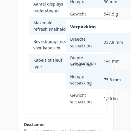
Hoogte
30 mm
Aantal displays
4
ondersteund
Gewicht
547,5 g
Maximale
60 Hz
Verpakking
refresh snelheid
Breedte
Bevestigingsmogelijkheid
237,8 mm
Ja
verpakking
voor kabelslot
Diepte
Kabelslot sleuf
141 mm
Kensington
verpakking
type
Hoogte
75,8 mm
verpakking
Gewicht
1,26 kg
verpakking
Disclaimer
Beat-it.nl is niet verantwoordelijk voor eventuele