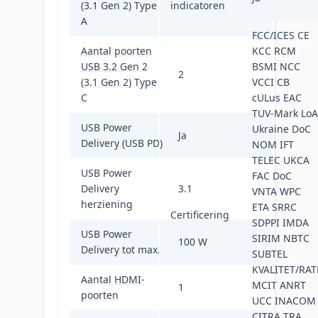
(3.1 Gen 2) Type
indicatoren
A
FCC/ICES CE
Aantal poorten
KCC RCM
USB 3.2 Gen 2
BSMI NCC
2
(3.1 Gen 2) Type
VCCI CB
C
cULus EAC
TUV-Mark LoA
USB Power
Ukraine DoC
Ja
Delivery (USB PD)
NOM IFT
TELEC UKCA
USB Power
FAC DoC
Delivery
3.1
VNTA WPC
herziening
ETA SRRC
Certificering
SDPPI IMDA
USB Power
SIRIM NBTC
100 W
Delivery tot max.
SUBTEL
KVALITET/RAT
Aantal HDMI-
MCIT ANRT
1
poorten
UCC INACOM
CITRA TRA