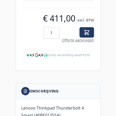
€ 411,00
excl. BTW
Aantal
Offerte aanvragen
4,5
·
4,0
·
Gratis verzending vanaf €250
OMSCHRIJVING
Lenovo Thinkpad Thunderbolt 4
Smart (40BE0135SA)