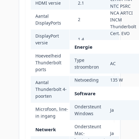
HDMI versie
2.1
NTC PSRC
NCA ARTCI
Aantal
2
INCM
DisplayPorts
Thunderbolt
Cert. EVO
DisplayPort
1.4
versie
Energie
Hoeveelheid
Type
Thunderbolt
2
AC
stroombron
ports
Netvoeding
135 W
Aantal
Thunderbolt 4-
2
Software
poorten
Ondersteunt
Microfoon, line-
Ja
Nee
Windows
in ingang
Ondersteunt
Netwerk
Mac-
Ja