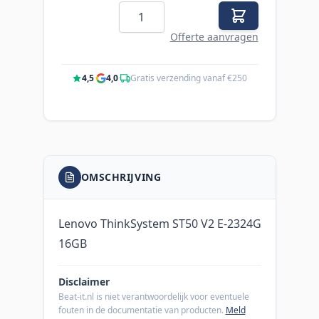
Aantal
Offerte aanvragen
4,5
·
4,0
·
Gratis verzending vanaf €250
OMSCHRIJVING
Lenovo ThinkSystem ST50 V2 E-2324G
16GB
Disclaimer
Beat-it.nl is niet verantwoordelijk voor eventuele
fouten in de documentatie van producten.
Meld