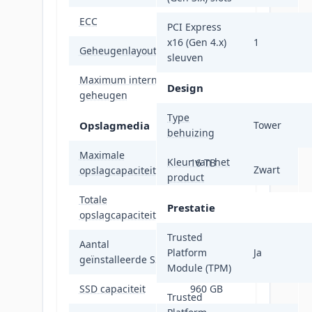
ECC
Ja
PCI Express
x16 (Gen 4.x)
1
Geheugenlayout
1 x 16 GB
sleuven
Maximum intern
Design
128 GB
geheugen
Type
Opslagmedia
Tower
behuizing
Maximale
Kleur van het
16 TB
Zwart
opslagcapaciteit
product
Totale
Prestatie
1,92 TB
opslagcapaciteit
Trusted
Aantal
2
Platform
Ja
geïnstalleerde SSD's
Module (TPM)
SSD capaciteit
960 GB
Trusted