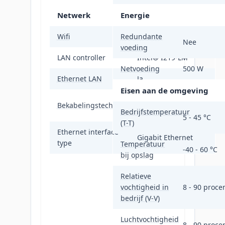
Netwerk
Energie
Wifi
Redundante
Nee
Nee
voeding
LAN controller
Intel® I219-LM
Netvoeding
500 W
Ethernet LAN
Ja
Eisen aan de omgeving
10/100/1000Base-
Bekabelingstechnologie
T(X)
Bedrijfstemperatuur
5 - 45 °C
(T-T)
Ethernet interface
Gigabit Ethernet
type
Temperatuur
-40 - 60 °C
bij opslag
Relatieve
vochtigheid in
8 - 90 proce
bedrijf (V-V)
Luchtvochtigheid
8 - 90 proce