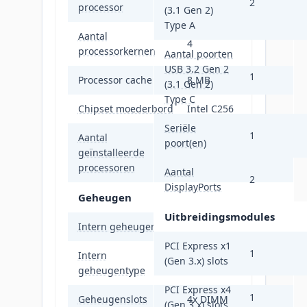
2
processor
(3.1 Gen 2)
Type A
Aantal
4
processorkernen
Aantal poorten
USB 3.2 Gen 2
1
Processor cache
8 MB
(3.1 Gen 2)
Type C
Chipset moederbord
Intel C256
Seriële
1
Aantal
poort(en)
geïnstalleerde
1
processoren
Aantal
2
DisplayPorts
Geheugen
Uitbreidingsmodules
Intern geheugen
16 GB
PCI Express x1
1
Intern
(Gen 3.x) slots
DDR4-SDRAM
geheugentype
PCI Express x4
1
Geheugenslots
4x DIMM
(Gen 3.x) slots