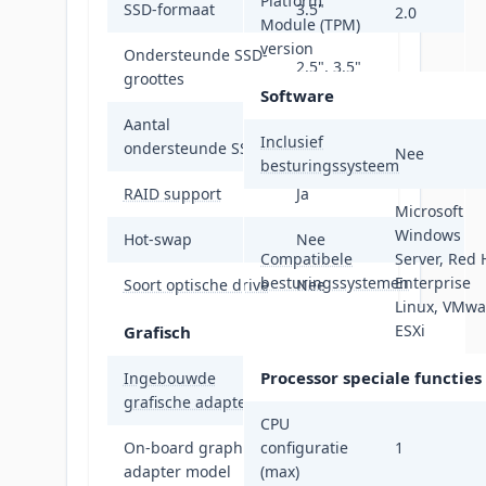
Platform
SSD-formaat
3.5"
2.0
Module (TPM)
version
Ondersteunde SSD-
2.5", 3.5"
groottes
Software
Aantal
2
Inclusief
ondersteunde SSD's
Nee
besturingssysteem
RAID support
Ja
Microsoft
Windows
Hot-swap
Nee
Compatibele
Server, Red 
besturingssystemen
Enterprise
Soort optische drive
Nee
Linux, VMwa
ESXi
Grafisch
Processor speciale functies
Ingebouwde
Ja
grafische adapter
CPU
On-board graphics
configuratie
Intel UHD Graphics
1
adapter model
(max)
P750