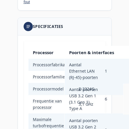
fout
SPECIFICATIES
Processor
Poorten & interfaces
Processorfabrikant
Aantal
Intel
Ethernet LAN
1
Processorfamilie
Intel Xeon E
(RJ-45)-poorten
Processormodel
E-2324G
Aantal poorten
USB 3.2 Gen 1
6
Frequentie van
(3.1 Gen 1)
3,1 GHz
processor
Type A
Maximale
Aantal poorten
turbofrequentie van
4,6 GHz
USB 3.2 Gen 2