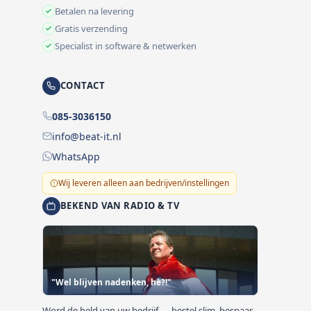
Betalen na levering
Gratis verzending
Specialist in software & netwerken
CONTACT
085-3036150
info@beat-it.nl
WhatsApp
Wij leveren alleen aan bedrijven/instellingen
BEKEND VAN RADIO & TV
"Wel blijven nadenken, hè?!"
Word de held van uw bedrijf — bestel slim, bespaar