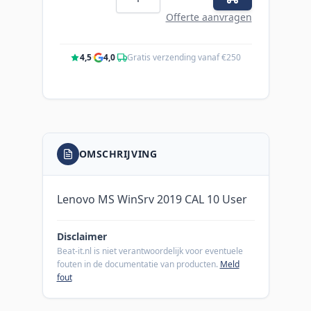
Offerte aanvragen
4,5
·
4,0
·
Gratis verzending vanaf €250
OMSCHRIJVING
Lenovo MS WinSrv 2019 CAL 10 User
Disclaimer
Beat-it.nl is niet verantwoordelijk voor eventuele
fouten in de documentatie van producten.
Meld
fout