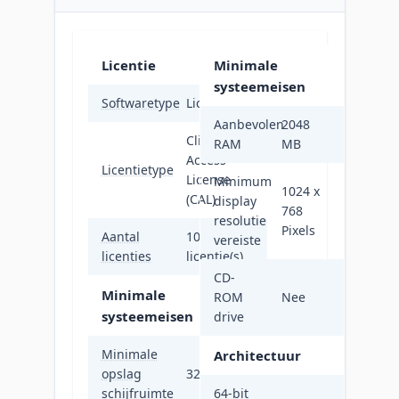
Licentie
Minimale
systeemeisen
Softwaretype
Licentie
Aanbevolen
2048
Client
RAM
MB
Access
Licentietype
License
Minimum
1024 x
(CAL)
display
768
resolutie
Pixels
Aantal
10
vereiste
licenties
licentie(s)
CD-
Minimale
ROM
Nee
systeemeisen
drive
Minimale
Architectuur
opslag
32 GB
schijfruimte
64-bit