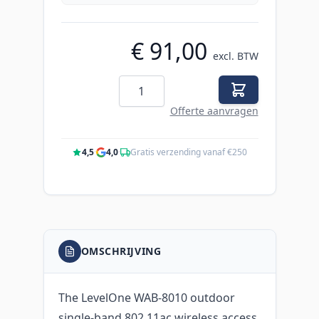
€ 91,00
excl. BTW
Aantal
Offerte aanvragen
4,5
·
4,0
·
Gratis verzending vanaf €250
OMSCHRIJVING
The LevelOne WAB-8010 outdoor
single-band 802.11ac wireless access