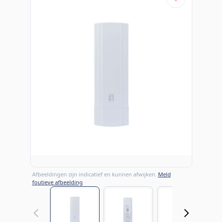
Afbeeldingen zijn indicatief en kunnen afwijken.
Meld
foutieve afbeelding
View larger image
View larger image
View large