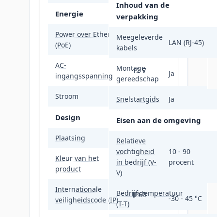
Inhoud van de
Energie
verpakking
Power over Ethernet
Meegeleverde
Ja
LAN (RJ-45)
(PoE)
kabels
AC-
Montage
12 V
Ja
ingangsspanning
gereedschap
Stroom
1.5 A
Snelstartgids
Ja
Design
Eisen aan de omgeving
Plaatsing
Paal
Relatieve
vochtigheid
10 - 90
Kleur van het
in bedrijf (V-
procent
Wit
product
V)
Internationale
Bedrijfstemperatuur
IP65
-30 - 45 °C
veiligheidscode (IP)
(T-T)