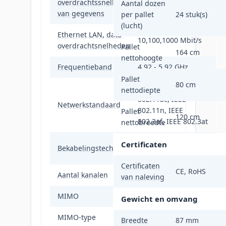
overdrachtssnelheid
867 Mbit/s
Aantal dozen
van gegevens
per pallet
24 stuk(s)
(lucht)
Ethernet LAN, data-
10,100,1000 Mbit/s
overdrachtsnelheden
Pallet
164 cm
nettohoogte
Frequentieband
4.92 - 5.92 GHz
Pallet
80 cm
IEEE 802.11a, IEEE
nettodiepte
802.11ac, IEEE
Netwerkstandaard
802.11n, IEEE
Pallet
120 cm
802.3af, IEEE 802.3at
nettobreedte
10/100/1000Base-
Certificaten
Bekabelingstechnologie
T(X)
Certificaten
CE, RoHS
Aantal kanalen
165 kanalen
van naleving
MIMO
Ja
Gewicht en omvang
MIMO-type
Multi User MIMO
Breedte
87 mm