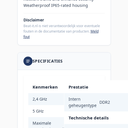
Weatherproof IP65-rated housing
Disclaimer
Beat-it.nl is niet verantwoordelijk voor eventuele
fouten in de documentatie van producten.
Meld
fout
SPECIFICATIES
Kenmerken
Prestatie
2,4 GHz
Intern
Nee
DDR2
geheugentype
5 GHz
Ja
Technische details
Maximale