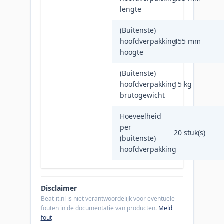
lengte
(Buitenste)
hoofdverpakking
455 mm
hoogte
(Buitenste)
hoofdverpakking
15 kg
brutogewicht
Hoeveelheid
per
20 stuk(s)
(buitenste)
hoofdverpakking
Disclaimer
Beat-it.nl is niet verantwoordelijk voor eventuele
fouten in de documentatie van producten.
Meld
fout