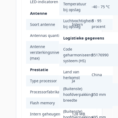
LED-indicatoren
LAN, Systeem, WAN
Temperatuur
-40 - 75 °C
bij opslag
Antenne
Luchtvochtigheid
5 - 95
Soort antenne
Intern
bij opslag
procent
Antennas quantity
1
Logistieke gegevens
Antenne
Code
versterkingsniveau
14 dBi
geharmoniseerd
85176990
(max)
systeem (HS)
Prestatie
Land van
China
herkomst
Type processor
Ja
(Buitenste)
Processorfabrikant
Qualcomm
hoofdverpakking
350 mm
breedte
Flash memory
16 MB
(Buitenste)
Intern geheugen
128 MB
hoofdverpakking
495 mm