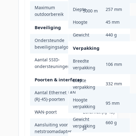
Maximum
Diepte
257 mm
5000 m
outdoorbereik
Hoogte
45 mm
Beveiliging
Gewicht
440 g
Ondersteunde
WEP, WPA, WPA2
beveiligingsalgoritmen
Verpakking
Aantal SSID-
Breedte
4
106 mm
ondersteuningen
verpakking
Poorten & interfaces
Diepte
332 mm
verpakking
Aantal Ethernet LAN
1
(RJ-45)-poorten
Hoogte
95 mm
verpakking
WAN-poort
Ethernet (RJ-45)
Gewicht
660 g
Aansluiting voor
verpakking
Ja
netstroomadapter