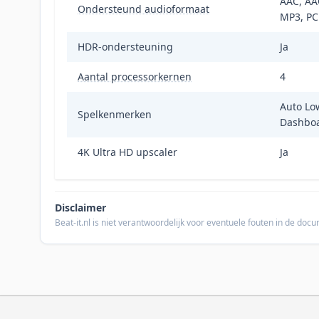
AAC, AA
Ondersteund audioformaat
MP3, P
HDR-ondersteuning
Ja
Aantal processorkernen
4
Auto Lo
Spelkenmerken
Dashboa
4K Ultra HD upscaler
Ja
Disclaimer
Beat-it.nl is niet verantwoordelijk voor eventuele fouten in de do