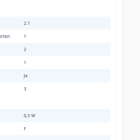
2.1
orten
1
2
1
Ja
3
0,5 W
F