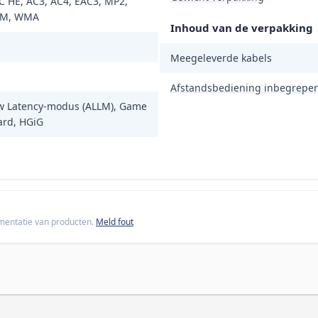
C HE, AC3, AC4, EAC3, MP2,
CM, WMA
Inhoud van de verpakking
Meegeleverde kabels
Afstandsbediening inbegrepe
w Latency-modus (ALLM), Game
rd, HGiG
cumentatie van producten.
Meld fout