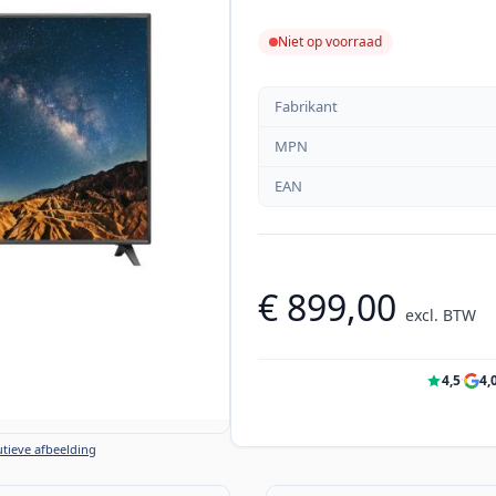
Niet op voorraad
Fabrikant
MPN
EAN
€ 899,00
excl. BTW
4,5
·
4,
tieve afbeelding