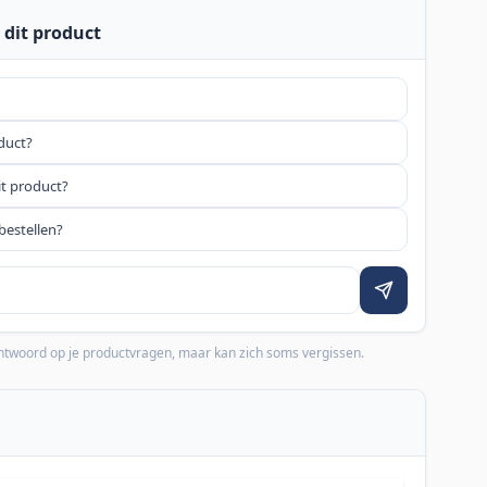
 dit product
oduct?
it product?
bestellen?
 antwoord op je productvragen, maar kan zich soms vergissen.