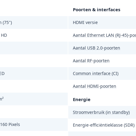
Poorten & interfaces
 (75")
HDMI versie
a HD
Aantal Ethernet LAN (RJ-45)-po
Aantal USB 2.0-poorten
Aantal RF-poorten
LED
Common interface (CI)
Aantal HDMI-poorten
m²
Energie
Stroomverbruik (in standby)
160 Pixels
Energie-efficiëntieklasse (SDR)