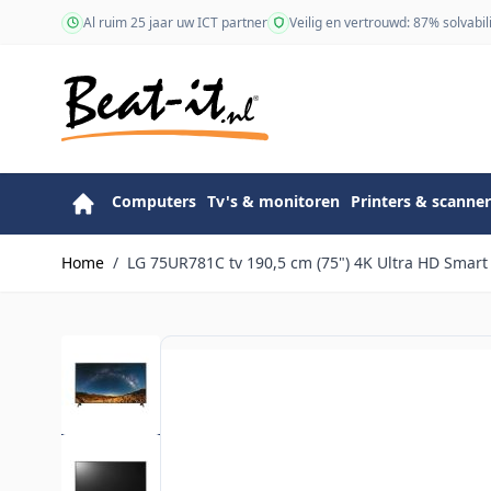
Ga naar de inhoud
Al ruim 25 jaar uw ICT partner
Veilig en vertrouwd: 87% solvabili
Computers
Tv's & monitoren
Printers & scanner
Home
/
LG 75UR781C tv 190,5 cm (75") 4K Ultra HD Smart 