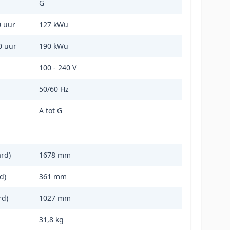
G
0 uur
127 kWu
0 uur
190 kWu
100 - 240 V
50/60 Hz
A tot G
rd)
1678 mm
d)
361 mm
rd)
1027 mm
31,8 kg