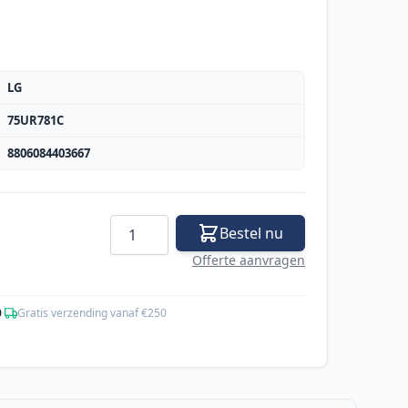
LG
75UR781C
8806084403667
Aantal
Bestel nu
Offerte aanvragen
0
·
Gratis verzending vanaf €250