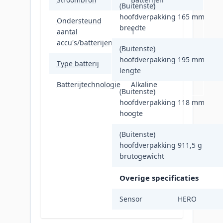
(Buitenste)
hoofdverpakking
165 mm
Ondersteund
breedte
aantal
1
accu's/batterijen
(Buitenste)
hoofdverpakking
195 mm
Type batterij
AA
lengte
Batterijtechnologie
Alkaline
(Buitenste)
hoofdverpakking
118 mm
hoogte
(Buitenste)
hoofdverpakking
911,5 g
brutogewicht
Overige specificaties
Sensor
HERO