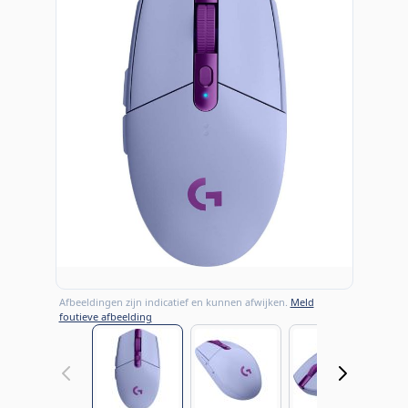
Afbeeldingen zijn indicatief en kunnen afwijken.
Meld
foutieve afbeelding
View larger image
View larger image
View large