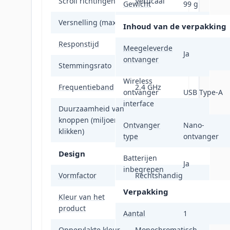
Scroll richtingen
Verticaal
Gewicht
99 g
Versnelling (max)
40 G
Inhoud van de verpakking
Responstijd
1 ms
Meegeleverde
Ja
ontvanger
Stemmingsrato
1000 Hz
Wireless
Frequentieband
2.4 GHz
ontvanger
USB Type-A
interface
Duurzaamheid van
knoppen (miljoen
10
Ontvanger
Nano-
klikken)
type
ontvanger
Design
Batterijen
Ja
inbegrepen
Vormfactor
Rechtshandig
Verpakking
Kleur van het
Lila
product
Aantal
1
Oppervlakte kleur
Monochromatisch