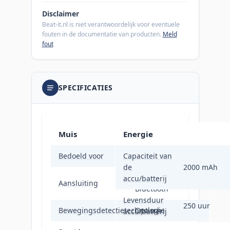
Disclaimer
Beat-it.nl is niet verantwoordelijk voor eventuele
fouten in de documentatie van producten.
Meld
fout
SPECIFICATIES
Muis
Energie
Bedoeld voor
Capaciteit van
Gamen
de
2000 mAh
RF-draadloos +
accu/batterij
Aansluiting
Bluetooth
Levensduur
250 uur
Bewegingsdetectietechnologie
Optisch
accu/batterij