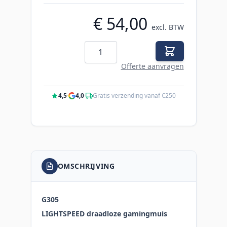
€ 54,00
excl. BTW
Aantal
Offerte aanvragen
4,5
·
4,0
·
Gratis verzending vanaf €250
OMSCHRIJVING
G305
LIGHTSPEED draadloze gamingmuis