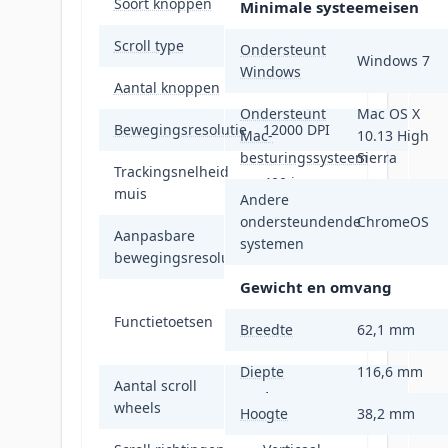
Soort knoppen
Drukknoppen
Minimale systeemeisen
Scroll type
Wiel
Ondersteunt
Windows 7
Windows
Aantal knoppen
6
Ondersteunt
Mac OS X
Bewegingsresolutie
12000 DPI
Mac-
10.13 High
besturingssysteem
Sierra
Trackingsnelheid
400 ips
muis
Andere
ondersteundende
ChromeOS
Aanpasbare
systemen
Ja
bewegingsresolutie
Gewicht en omvang
Rug, DPI-
Functietoetsen
schakelaar,
Breedte
62,1 mm
Voorruit
Diepte
116,6 mm
Aantal scroll
1
wheels
Hoogte
38,2 mm