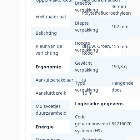
Breedte
46 mm
verpakking
Polytetrafluoroethyleen
Voet materiaal
(PTFE)
Diepte
102 mm
verpakking
Belichting
Ja
Hoogte
Kleur van de
Blauw, Groen,
155 mm
verpakking
verlichting
Rood
Gewicht
Ergonomie
194,8 g
verpakking
Aan/uitschakelaar
Ja
Type
Hangende
verpakking
doos
Aansluitbereik
10 m
Logistieke gegevens
Muisvoetjes
250 km
duurzaamheid
Code
geharmoniseerd
84716070
Energie
systeem (HS)
Stroombron
Batterijen