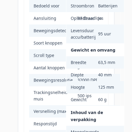
Bedoeld voor
Stroombron
Gamen
Batterijen
Aansluiting
Oplaadbaar
RF Draadloos
Ja
Bewegingsdetectietechnologie
Levensduur
Optisch
95 uur
accu/batterij
Soort knoppen
Drukknoppen
Gewicht en omvang
Scroll type
Wiel
Breedte
63,5 mm
Aantal knoppen
5
Diepte
40 mm
Bewegingsresolutie
32000 DPI
Hoogte
125 mm
Trackingsnelheid
500 ips
muis
Gewicht
60 g
Versnelling (max)
40 G
Inhoud van de
verpakking
Responstijd
0,5 ms
Meegeleverde