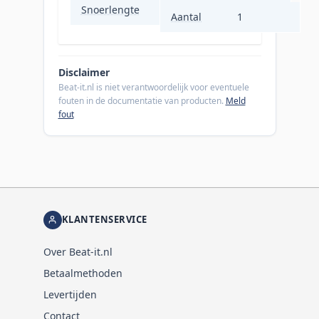
Snoerlengte
1,8 m
Aantal
1
Disclaimer
Beat-it.nl is niet verantwoordelijk voor eventuele
fouten in de documentatie van producten.
Meld
fout
KLANTENSERVICE
Over Beat-it.nl
Betaalmethoden
Levertijden
Contact