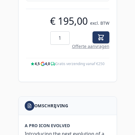
€ 195,00
excl. BTW
Aantal
Offerte aanvragen
4,5
·
4,0
·
Gratis verzending vanaf €250
OMSCHRIJVING
A PRO ICON EVOLVED
Introducing the next evolution of a