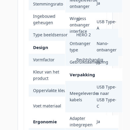
Ja
Stemmingsrato
2000 Hz
ontvanger
Ingebouwd
Wireless
Ja
USB Type-
geheugen
ontvanger
A
interface
Type beeldsensor
HERO 2
Ontvanger
Nano-
Design
type
ontvanger
Vormfactor
Rechtshandig
Gebruiksaanwijzing
Ja
Kleur van het
Verpakking
Wit
product
USB Type-
Oppervlakte kleur
Monochromatisch
Meegeleverde
a naar
kabels
USB Type-
Polytetrafluoroethyleen
Voet materiaal
C
(PTFE)
Adapter
Ergonomie
Ja
inbegrepen