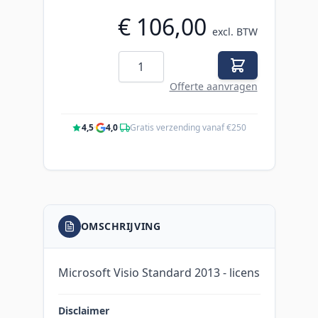
€ 106,00
excl. BTW
Aantal
Offerte aanvragen
4,5
·
4,0
·
Gratis verzending vanaf €250
OMSCHRIJVING
Microsoft Visio Standard 2013 - licens
Disclaimer