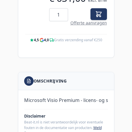
excl. BTW
Aantal
Offerte aanvragen
4,5
·
4,0
·
Gratis verzending vanaf €250
OMSCHRIJVING
Microsoft Visio Premium - licens- og s
Disclaimer
Beat-it.nl is niet verantwoordelijk voor eventuele
fouten in de documentatie van producten.
Meld