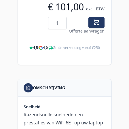
€ 101,00
excl. BTW
Aantal
Offerte aanvragen
4,5
·
4,0
·
Gratis verzending vanaf €250
OMSCHRIJVING
Snelheid
Razendsnelle snelheden en
prestaties van WiFi 6E† op uw laptop