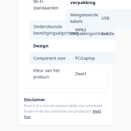
Wi-Fi-
802.11g, Wi-Fi 4
verpakking
standaarden
(802.11n), Wi-Fi 5
(802.11ac)
Meegeleverde
USB
kabels
Ondersteunde
WPA3
beveiligingsalgoritmen
Verpakkingsinhoud
Cradle
Design
Component voor
PC/Laptop
Kleur van het
Zwart
product
Disclaimer
Beat-it.nl is niet verantwoordelijk voor eventuele
fouten in de documentatie van producten.
Meld
fout