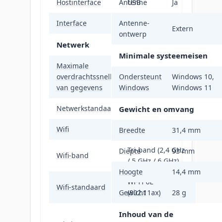
Hostinterface
Antenne
USB
Ja
Interface
Antenne-
WLAN
Extern
ontwerp
Netwerk
Minimale systeemeisen
Maximale
overdrachtssnelheid
Ondersteunt
1200 Mbit/s
Windows 10,
van gegevens
Windows
Windows 11
Netwerkstandaard
IEEE 802.11ax
Gewicht en omvang
Wifi
Ja
Breedte
31,4 mm
Tri-band (2,4 GHz
Diepte
93 mm
Wifi-band
/ 5 GHz / 6 GHz)
Hoogte
14,4 mm
Wi-Fi 6E
Wifi-standaard
Gewicht
(802.11ax)
28 g
802.11a, 802.11b,
Inhoud van de