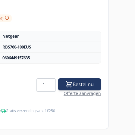
26)
Netgear
RBS760-100EUS
0606449157635
Aantal
Bestel nu
Offerte aanvragen
0
·
Gratis verzending vanaf €250