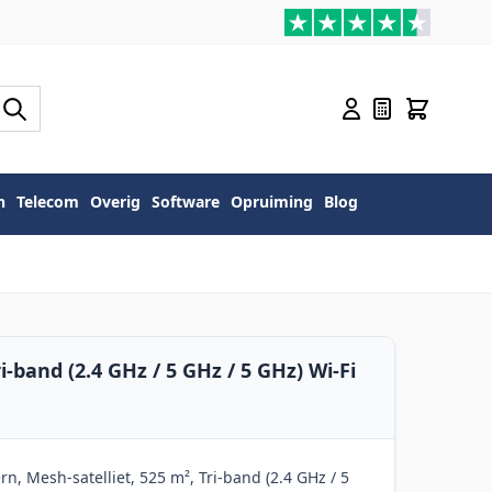
n
Telecom
Overig
Software
Opruiming
Blog
-band (2.4 GHz / 5 GHz / 5 GHz) Wi-Fi
n
n, Mesh-satelliet, 525 m², Tri-band (2.4 GHz / 5