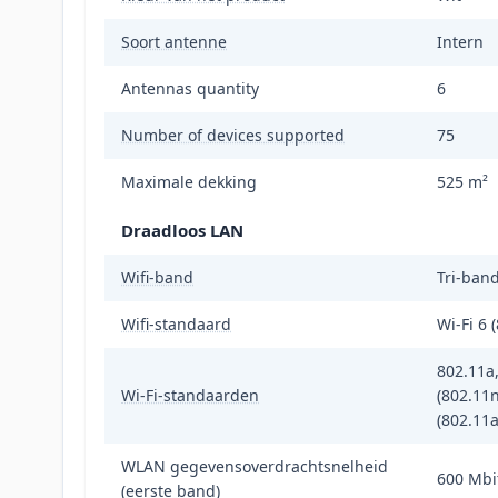
Soort antenne
Intern
Antennas quantity
6
Number of devices supported
75
Maximale dekking
525 m²
Draadloos LAN
Wifi-band
Tri-band
Wifi-standaard
Wi-Fi 6 
802.11a,
Wi-Fi-standaarden
(802.11n
(802.11a
WLAN gegevensoverdrachtsnelheid
600 Mbi
(eerste band)