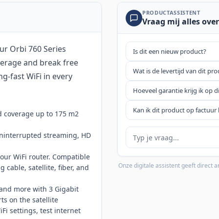
PRODUCTASSISTENT
Vraag mij alles over
our Orbi 760 Series
Is dit een nieuw product?
verage and break free
Wat is de levertijd van dit pr
ng-fast WiFi in every
Hoeveel garantie krijg ik op d
Kan ik dit product op factuur 
nd coverage up to 175 m2
Je vraag
uninterrupted streaming, HD
our WiFi router. Compatible
Onze digitale assistent geeft direct
cable, satellite, fiber, and
 and more with 3 Gigabit
s on the satellite
i settings, test internet