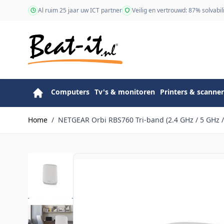
Ga naar de inhoud
Al ruim 25 jaar uw ICT partner
Veilig en vertrouwd: 87% solvabili
Computers
Tv's & monitoren
Printers & scanner
Home
/
NETGEAR Orbi RBS760 Tri-band (2.4 GHz / 5 GHz / 