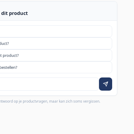
 dit product
oduct?
it product?
bestellen?
 antwoord op je productvragen, maar kan zich soms vergissen.