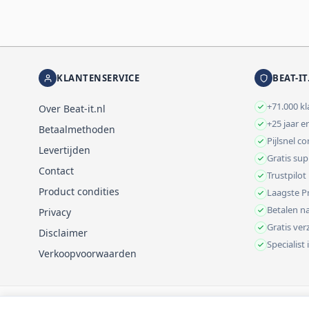
KLANTENSERVICE
BEAT-IT
+71.000 k
Over Beat-it.nl
+25 jaar e
Betaalmethoden
Pijlsnel c
Levertijden
Gratis su
Contact
Trustpilot
Product condities
Laagste Pr
Betalen na
Privacy
Gratis ve
Disclaimer
Specialist
Verkoopvoorwaarden