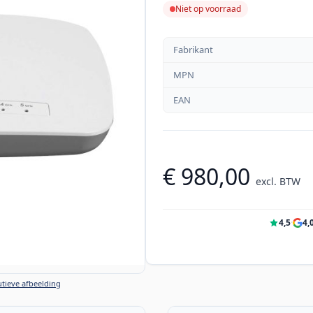
Niet op voorraad
Fabrikant
MPN
EAN
€ 980,00
excl. BTW
4,5
·
4,
tieve afbeelding