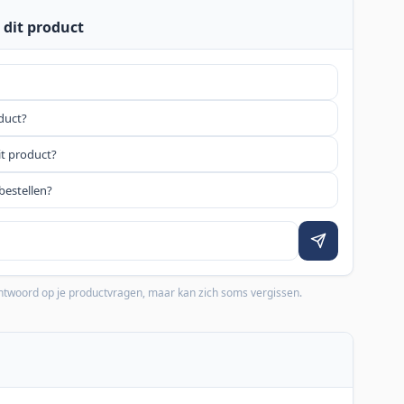
 dit product
oduct?
it product?
bestellen?
 antwoord op je productvragen, maar kan zich soms vergissen.