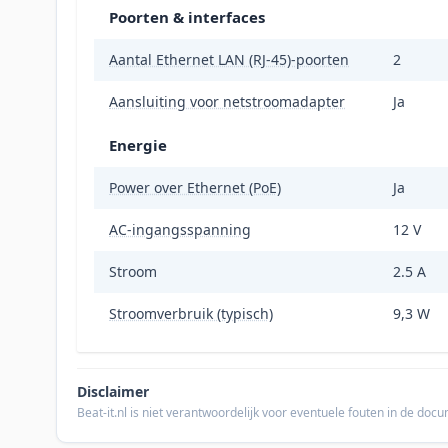
Poorten & interfaces
Aantal Ethernet LAN (RJ-45)-poorten
2
Aansluiting voor netstroomadapter
Ja
Energie
Power over Ethernet (PoE)
Ja
AC-ingangsspanning
12 V
Stroom
2.5 A
Stroomverbruik (typisch)
9,3 W
Disclaimer
Beat-it.nl is niet verantwoordelijk voor eventuele fouten in de do