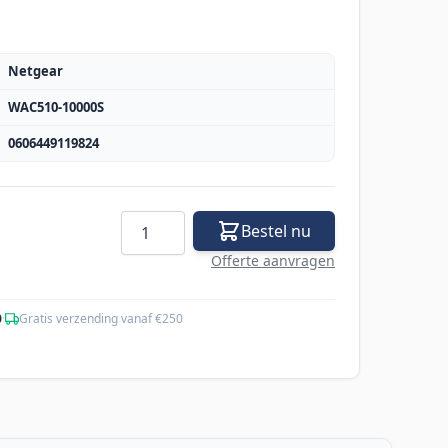
Netgear
WAC510-10000S
0606449119824
Aantal
Bestel nu
Offerte aanvragen
0
·
Gratis verzending vanaf €250