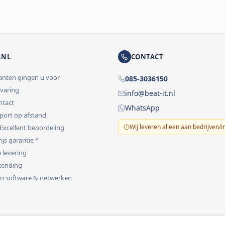
.NL
CONTACT
lanten gingen u voor
085-3036150
rvaring
info@beat-it.nl
ontact
WhatsApp
pport op afstand
Wij leveren alleen aan bedrijven/i
 Excellent beoordeling
ijs garantie *
 levering
rzending
 in software & netwerken